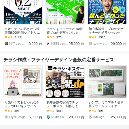
クオリティの高さから総
チラシをココナラ2,000件
初心者歓迎！プロのデザ
評価6000件頂いておりま
超プロがデザインします
イナーがチラシをお作り
す 修正無制限！25年デザ
美しいレイアウト、目を
します ココナラ初心者も
4.9
(2117)
5.0
(975)
4.9
(1560)
イナーが作る訴求方法で
惹くビジュアルのフライ
歓迎！企業から個人まで
10,000
25,000
20,000
チラシ反響UP!
ヤー・チラシ
高品質を安価でお届け！
NXT design 研究所
KIKKI design
ムラカミラボ
円
円
円
チラシ作成・フライヤーデザイン全般の定番サービス
可愛いくておしゃれなチ
長年多数の実績でチラ
シンプルミニマル！引き
ラシやPOPをデザインし
シ・ポスター制作します
算デザインフライヤー作
ます 修正無制限、メッセ
印象に残る、伝わるデザ
ります 思わず手に取る…
5.0
(39)
4.9
(556)
4.9
(50)
ージにて相談だけでもO
インで効果アップ
無駄を削ぎ落とした美し
5,000
20,000
25,000
K！お気軽にどうぞ！
いデザインを最速で提供
Lily３Design
studio UK
Adexign
円
円
円