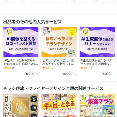
出品者のその他の人気サービス
AI生成ロゴ画像を実用向
ヒアリングを大切に、伝
AI生成画像を使えるバナ
けに整えます 印刷・Web
わるチラシを制作します
ーへ整えます AI画像を
で使いやすいデータへ整
目的と情報を整理し、印
「伝わる告知画像」へ整
5.0
(5)
5.0
(4)
5.0
(1)
えます
刷まで考えたデザインを
えます
5,000
10,000
3,000
円
円
円
チラシ作成・フライヤーデザイン全般の関連サービス