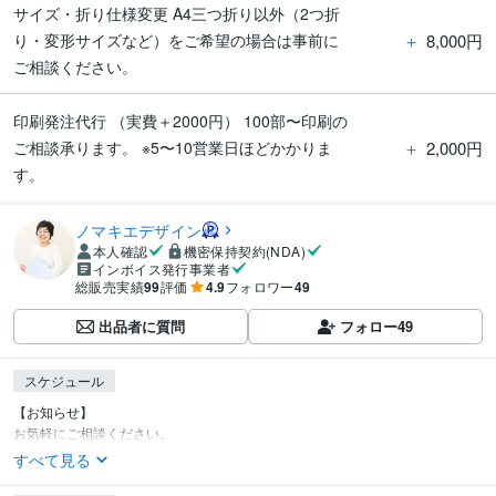
サイズ・折り仕様変更 A4三つ折り以外（2つ折
＋
8,000円
り・変形サイズなど）をご希望の場合は事前に
ご相談ください。
印刷発注代行 （実費＋2000円） 100部〜印刷の
＋
2,000円
ご相談承ります。 ※5〜10営業日ほどかかりま
す。
ノマキエデザイン
本人確認
機密保持契約(NDA)
インボイス発行事業者
総販売実績
99
評価
4.9
フォロワー
49
出品者に質問
フォロー
49
スケジュール
【お知らせ】

お気軽にご相談ください。
すべて見る