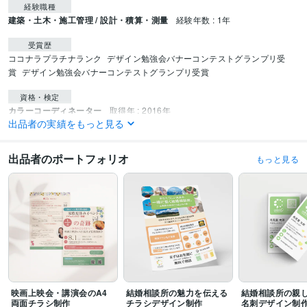
経験職種
建築・土木・施工管理 / 設計・積算・測量
経験年数 : 1年
受賞歴
ココナラプラチナランク
デザイン勉強会バナーコンテストグランプリ受
賞
デザイン勉強会バナーコンテストグランプリ受賞
資格・検定
カラーコーディネーター
取得年 : 2016年
出品者の実績をもっと見る
ITパスポート
取得年 : 2009年
ビジネス・クリエイティブツール
出品者のポートフォリオ
もっと見る
Adobe Photoshop:3年
WordPress:2年
Adobe Illustrator:2年
得意分野
Web制作・HP作成・EC構築
WEB画像制作・編集
Webデザイン
広告
EC
ECショップ
通販
Web制作・HP作成・EC構築
LP作成
学歴
金沢工業大学
2010年3月 ~ 2014年2月
映画上映会・講演会のA4
結婚相談所の魅力を伝える
結婚相談所の親
両面チラシ制作
チラシデザイン制作
名刺デザイン制