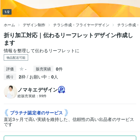
1/2
ホーム
デザイン制作
チラシ作成・フライヤーデザイン
チラシ作成・
折り加工対応｜伝わるリーフレットデザイン作成し
ます
情報を整理して伝わるリーフレットに
物品配送可能
-
0
件
評価
販売実績
2
枠 / お願い中：
0
人
残り
ノマキエデザイン
総販売実績：
99件
プラチナ認定者の
サービス
直近3ヶ月で高い実績を維持した、信頼性の高い出品者のサービス
です