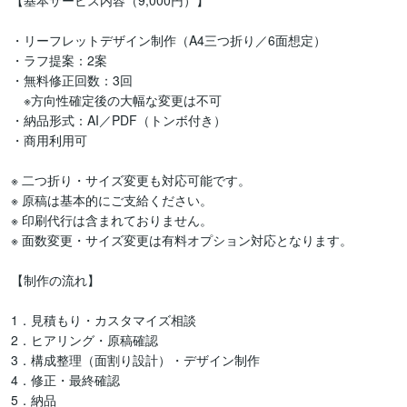
【基本サービス内容（9,000円）】

・リーフレットデザイン制作（A4三つ折り／6面想定）

・ラフ提案：2案

・無料修正回数：3回

　※方向性確定後の大幅な変更は不可

・納品形式：AI／PDF（トンボ付き）

・商用利用可

※ 二つ折り・サイズ変更も対応可能です。

※ 原稿は基本的にご支給ください。

※ 印刷代行は含まれておりません。

※ 面数変更・サイズ変更は有料オプション対応となります。

【制作の流れ】

1．見積もり・カスタマイズ相談

2．ヒアリング・原稿確認

3．構成整理（面割り設計）・デザイン制作

4．修正・最終確認

5．納品
