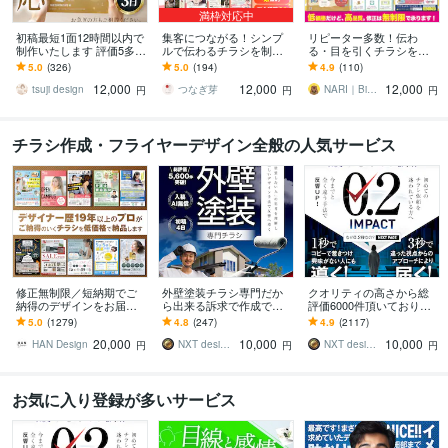
満枠対応中
初稿最短1面12時間以内で
集客につながる！シンプ
リピーター多数！伝わ
制作いたします 評価5多
ルで伝わるチラシを制作
る・目を引くチラシを制
数！修正無制限でチラシ
します 【チラシ・リーフ
作します “想い”と“ワクワ
5.0
(326)
5.0
(194)
4.9
(110)
制作いたします☆
レット】プロデザイナー
ク”をカタチに。丁寧に制
12,000
12,000
12,000
が丁寧にデザインします
作いたします◎
tsuji design
つなぎ芽
NARI｜Bivamin Design
円
円
円
チラシ作成・フライヤーデザイン全般の人気サービス
修正無制限／短納期でご
外壁塗装チラシ専門だか
クオリティの高さから総
納得のデザインをお届け
ら出来る訴求で作成でき
評価6000件頂いておりま
します その他、パンフ・
ます 修正無制限！信頼感
す 修正無制限！25年デザ
5.0
(1279)
4.8
(247)
4.9
(2117)
ポスター・メニュー・名
を大切にしたポスティン
イナーが作る訴求方法で
20,000
10,000
10,000
刺・看板 etc.
グ反響重視デザイン
チラシ反響UP!
HAN Design
NXT design 研究所
NXT design 研究所
円
円
円
お気に入り登録が多いサービス