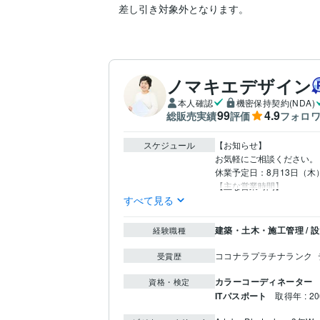
　差し引き対象外となります。
ノマキエデザイン
本人確認
機密保持契約(NDA)
99
4.9
総販売実績
評価
フォロ
スケジュール
【お知らせ】

お気軽にご相談ください。

休業予定日：8月13日（木
【主な営業時間】
すべて見る
建築・土木・施工管理 / 
経験職種
ココナラプラチナランク
受賞歴
カラーコーディネーター
資格・検定
ITパスポート
取得年 : 2