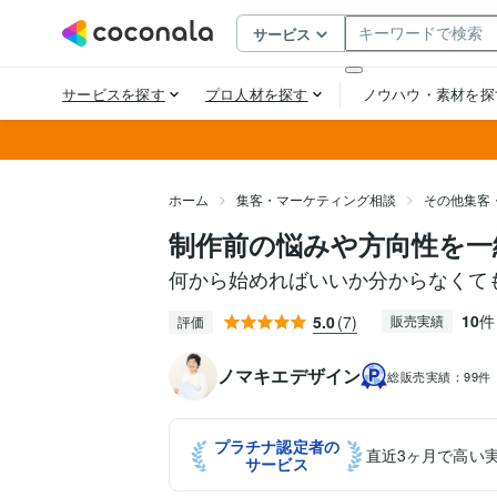
ホーム
集客・マーケティング相談
その他集客
制作前の悩みや方向性を一
何から始めればいいか分からなくて
10
件
5.0
(7)
販売実績
評価
ノマキエデザイン
総販売実績：
99件
プラチナ認定者の
直近3ヶ月で高い
サービス