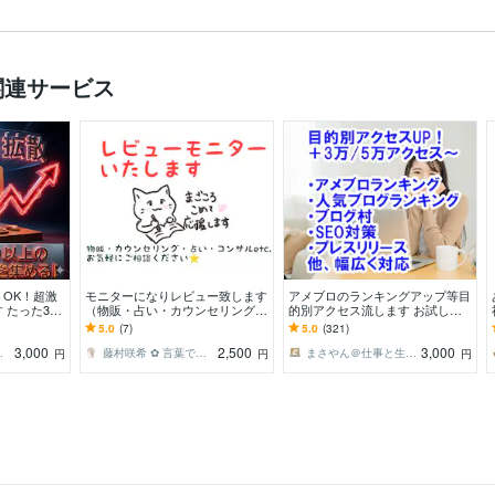
関連サービス
OK！超激
モニターになりレビュー致します
アメブロのランキングアップ等目
たった300
（物販・占い・カウンセリングet
的別アクセス流します お試しあ
0アクセス集
c.）新たな試み応援します！
り☆ブログランキングやSEO対策
5.0
(7)
5.0
(321)
☆国内・海外☆日割可
3,000
2,500
3,000
＠WEB集客
藤村咲希 ✿ 言葉で、想いを可視化します
まさやん＠仕事と生活を安心安全にお手伝い
円
円
円