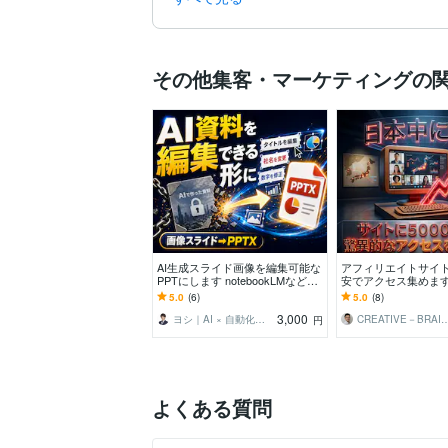
その他集客・マーケティングの
AI生成スライド画像を編集可能な
アフィリエイトサイト
PPTにします notebookLMなどの
安でアクセス集めます 
AI資料を、パワポで修正できる形
0円で、国内から500
5.0
(6)
5.0
(8)
に
めます！
3,000
ヨシ｜AI × 自動化で「面倒」を消す人
CREATIVE－BRAIN
円
よくある質問