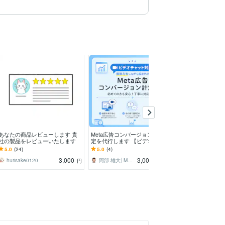
あなたの商品レビューします 貴
Meta広告コンバージョン計測設
検索候補サジェ
社の製品をレビューいたします
定を代行します 【ビデオチャッ
をします こち
ト】ピクセル設定・イベント計測
ります！！
5.0
(24)
5.0
(4)
5.0
(135)
まで対応します
3,000
3,000
hurisake0120
阿部 雄大│Meta広告のプロ＿初期設定
円
円
/90分