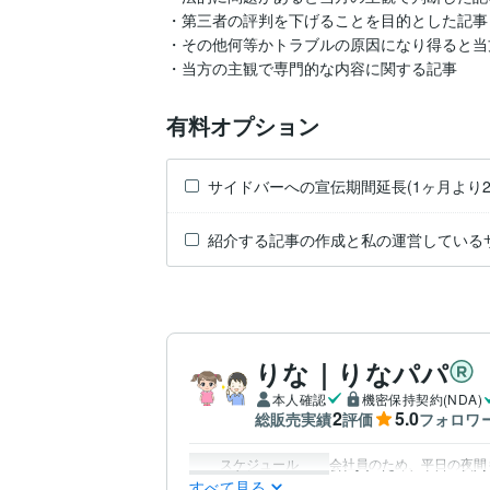
・第三者の評判を下げることを目的とした記事

・その他何等かトラブルの原因になり得ると当
・当方の主観で専門的な内容に関する記事
有料オプション
サイドバーへの宣伝期間延長(1ヶ月より2
紹介する記事の作成と私の運営している
りな｜りなパパ
本人確認
機密保持契約(NDA)
2
5.0
総販売実績
評価
フォロワ
スケジュール
会社員のため、平日の夜間
すべて見る