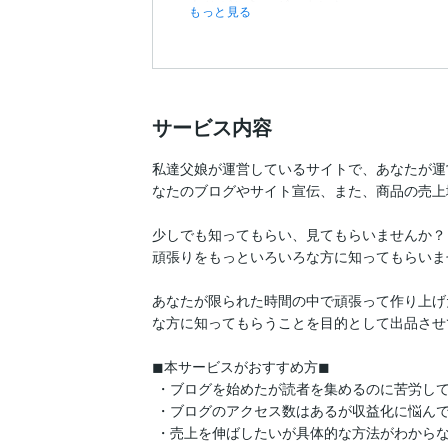
ありがとうございました。
もっと見る
サービス内容
私達父娘が運営しているサイトで、あなたが運
なたのブログやサイト宣伝、また、商品の売上
少しでも知ってもらい、見てもらいませんか？

頑張りをもっといろいろな方に知ってもらいま
あなたが限られた時間の中で頑張って作り上げ
な方に知ってもらうことを目的として出品させ
◼本サービスがおすすめ方◼

 ・ブログを始めたが読者を集めるのに苦労している人

 ・ブログのアクセス数はあるが収益化に悩んでいる人

 ・売上を伸ばしたいが具体的な方法がわからない人
