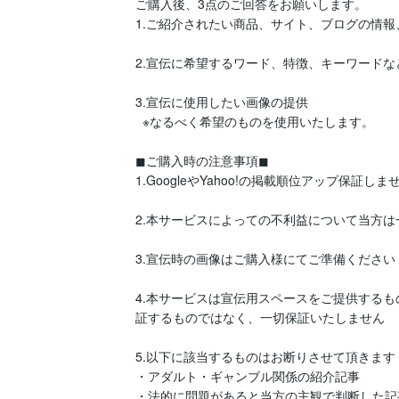
ご購入後、3点のご回答をお願いします。

1.ご紹介されたい商品、サイト、ブログの情報
2.宣伝に希望するワード、特徴、キーワードなど
3.宣伝に使用したい画像の提供

  ※なるべく希望のものを使用いたします。

◼ご購入時の注意事項◼

1.GoogleやYahoo!の掲載順位アップ保証しませ
2.本サービスによっての不利益について当方は
3.宣伝時の画像はご購入様にてご準備ください

4.本サービスは宣伝用スペースをご提供する
証するものではなく、一切保証いたしません

5.以下に該当するものはお断りさせて頂きます

・アダルト・ギャンブル関係の紹介記事

・法的に問題があると当方の主観で判断した記事