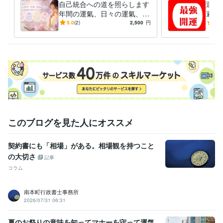
自己統合への道を照らします
運氣
年間の運氣、日々の運氣、恋
避＆
愛、相性、性格、個性診断賜
年運
5.0
(2)
2,500
円
5.0
ります
カレ
このブログを見た人にオススメ
契約書にも「相場」がある。相場観を持つこと
の大切さ
記事
コラム
南本町行政書士事務所
2026/07/31 06:31
夏のお祭りの意味を知ってマナーを守って運気