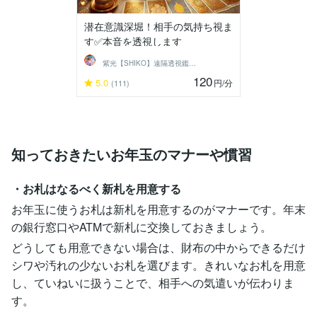
潜在意識深堀！相手の気持ち視ま
す✅本音を透視します
紫光【SHIKO】遠隔透視鑑定士
120
5.0
円
/分
(111)
知っておきたいお年玉のマナーや慣習
・お札はなるべく新札を用意する
お年玉に使うお札は新札を用意するのがマナーです。年末
の銀行窓口やATMで新札に交換しておきましょう。
どうしても用意できない場合は、財布の中からできるだけ
シワや汚れの少ないお札を選びます。きれいなお札を用意
し、ていねいに扱うことで、相手への気遣いが伝わりま
す。