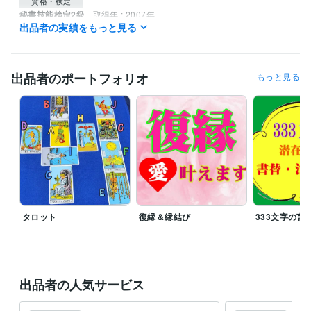
資格・検定
秘書技能検定2級
取得年 : 2007年
出品者の実績をもっと見る
得意分野
占い
遠隔透視
統計学による鑑定
恋愛 結婚 相性
性格
人生
メンタルヘルス
悩み相談
復縁
出品者のポートフォリオ
もっと見る
不倫
タロット
復縁＆縁結び
333文字の言
出品者の人気サービス