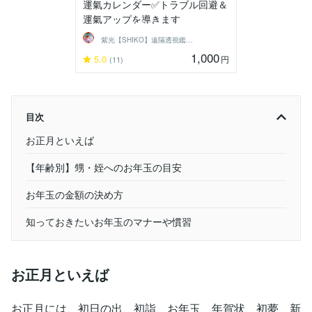
運氣カレンダー✅トラブル回避＆
運氣アップを導きます
紫光【SHIKO】遠隔透視鑑定士
1,000
5.0
円
(11)
目次
お正月といえば
【年齢別】甥・姪へのお年玉の目安
お年玉の金額の決め方
知っておきたいお年玉のマナーや慣習
お正月といえば
お正月には、初日の出、初詣、お年玉、年賀状、初夢、新