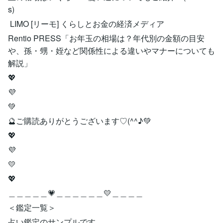
s)
LIMO [リーモ] くらしとお金の経済メディア
Rentio PRESS「お年玉の相場は？年代別の金額の目安
や、孫・甥・姪など関係性による違いやマナーについても
解説」
💖
💜
💚
🔮ご購読ありがとうございます♡(^^♪💚
💖
💜
💛
💖
＿＿＿＿＿💗＿＿＿＿＿＿💛＿＿＿＿
＜鑑定一覧＞
占い鑑定のサンプルです。