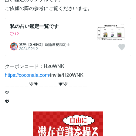
ご依頼の際の参考にご覧くださいませ。
私の占い鑑定一覧です
12
紫光【SHIKO】遠隔透視鑑定士
2024/02/12
クーポンコード：H20WNK
https://coconala.com/
invite/H20WNK
＿＿＿＿＿💛💗＿＿＿＿💗💛＿＿＿＿
💛
💖