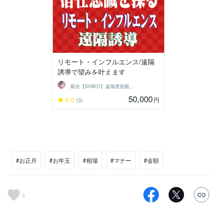
リモート・インフルエンス/遠隔
誘導で望みを叶えます
紫光【SHIKO】遠隔透視鑑定士
50,000
5.0
円
(3)
#お正月
#お年玉
#相場
#マナー
#金額
8