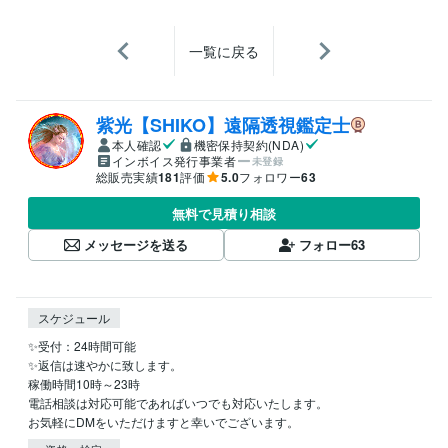
一覧に戻る
紫光【SHIKO】遠隔透視鑑定士
本人確認
機密保持契約(NDA)
インボイス発行事業者
未登録
総販売実績
181
評価
5.0
フォロワー
63
無料で見積り相談
メッセージを送る
フォロー
63
スケジュール
✨受付：24時間可能

✨返信は速やかに致します。

稼働時間10時～23時

電話相談は対応可能であればいつでも対応いたします。
