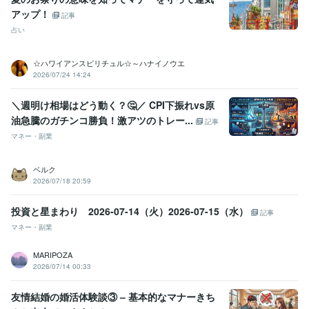
アップ！
記事
占い
☆ハワイアンスピリチュル☆～ハナイノウエ
2026/07/24 14:24
​＼週明け相場はどう動く？🤔／ CPI下振れvs原
油急騰のガチンコ勝負！激アツのトレー...
記事
マネー・副業
ベルク
2026/07/18 20:59
投資と星まわり 2026-07-14（火）2026-07-15（水）
記事
マネー・副業
MARIPOZA
2026/07/14 00:33
友情結婚の婚活体験談③ – 基本的なマナーきち