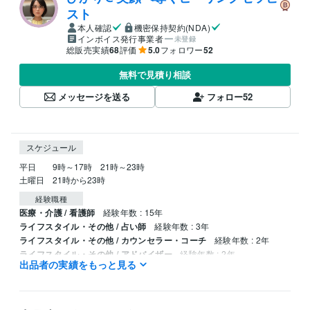
スト
本人確認
機密保持契約(NDA)
インボイス発行事業者
未登録
総販売実績
68
評価
5.0
フォロワー
52
無料で見積り相談
メッセージを送る
フォロー
52
スケジュール
平日　　9時～17時　21時～23時

土曜日　21時から23時
経験職種
医療・介護 / 看護師
経験年数 : 15年
ライフスタイル・その他 / 占い師
経験年数 : 3年
ライフスタイル・その他 / カウンセラー・コーチ
経験年数 : 2年
ライフスタイル・その他 / アドバイザー
経験年数 : 2年
出品者の実績をもっと見る
資格・検定
マヤ暦アドバイザー
取得年 : 2022年
看護師
取得年 : 1991年