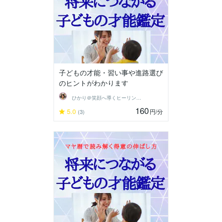
子どもの才能・習い事や進路選び
のヒントがわかります
ひかり＠笑顔へ導くヒーリングセラピスト
160
5.0
円
/分
(3)