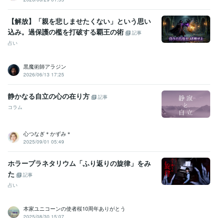
【解放】「親を悲しませたくない」という思い
込み。過保護の檻を打破する覇王の術
記事
占い
黒魔術師アラジン
2026/06/13 17:25
静かなる自立の心の在り方
記事
コラム
心つなぎ＊かずみ＊
2025/09/01 05:49
ホラープラネタリウム「ふり返りの旋律」をみ
た
記事
占い
本家ユニコーンの使者桜10周年ありがとう
2025/08/30 15:07