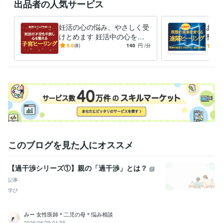
出品者の人気サービス
認定レイキヒーラー
取得年 : 2020年
妊活の心の悩み、やさしく受
あな
けとめます 妊活中の心を整
整え
えて妊娠力アップを目指す
歩踏
5.0
(8)
140
円
/分
5.0
このブログを見た人にオススメ
【過干渉シリーズ①】親の「過干渉」とは？
記事
学び
みー 女性医師＊二児の母＊悩み相談
2026/06/29 01:55