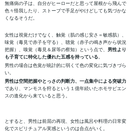
無痛病の子は、自分がヒーローだと思って屋根から飛んで
色々怪我したり、ストーブで手足がやけどしても気づかな
くなるそうだ。
女性は視覚だけでなく、触覚（肌の感じ安さ＝敏感肌）、
味覚（毒見で赤子を守る）、聴覚（赤子の鳴き声から状況
把握）、嗅覚（毒見＆尿等の察知）という点で、
男性より
も子育てに特化した優れた五感を持っている
。
男性の場合は色覚が統計的に弱くて色の変化に気づきづら
い。
男性は空間把握やとっさの判断力、一点集中による突破力
であり、マンモスを狩るという１億年続いたホモサピエン
スの進化から来ていると思う。
とすると、男性は前屈の再現、女性は風呂や料理の日常変
化でスピリチュアル実感というのは合点がいく。