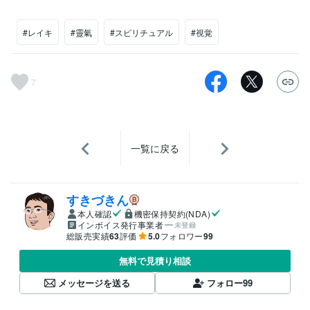
#レイキ
#靈氣
#スピリチュアル
#視覚
7
一覧に戻る
すきづきん
本人確認
機密保持契約(NDA)
インボイス発行事業者
未登録
総販売実績
63
評価
5.0
フォロワー
99
無料で見積り相談
メッセージを送る
フォロー
99