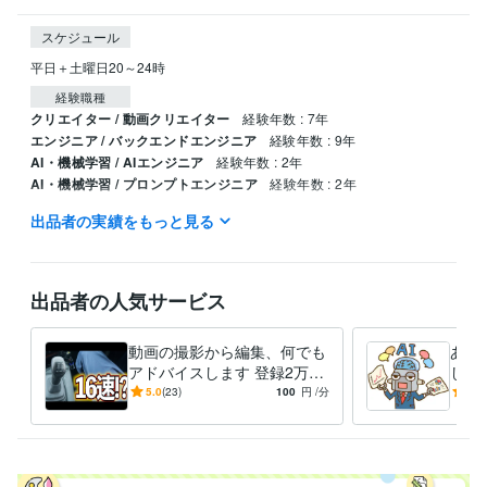
スケジュール
平日＋土曜日20～24時
経験職種
クリエイター / 動画クリエイター
経験年数 : 7年
エンジニア / バックエンドエンジニア
経験年数 : 9年
AI・機械学習 / AIエンジニア
経験年数 : 2年
AI・機械学習 / プロンプトエンジニア
経験年数 : 2年
出品者の実績をもっと見る
職歴
麻生株式会社
2020年12月 ~ 2024年3月
株式会社情報システム工学
2007年3月 ~ 2017年5月
株式会社エキスパート
2024年4月 ~ 現在
出品者の人気サービス
プログラミング言語・フレームワーク
COBOL:10年
JavaScript:5年
C#:2年
Unity:2年
動画の撮影から編集、何でも
あな
アドバイスします 登録2万越
して
ビジネス・クリエイティブツール
えTiktoker、Youtuberの必勝
ウハ
5.0
(23)
100
円
/分
5.0
ChatGPT:2年
Adobe Premiere Pro:7年
Blender:7年
Bubble:0年
法伝授
す
Google スプレッドシート:3年
得意分野