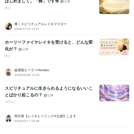
はじめまして。「輝」です🌸
記事
占い
輝｜スピリチュアルレイキマスター
2026/07/15 14:41
ホーリーファイヤレイキを受けると、どんな変
化が？
記事
占い
超感覚ヒーラーHonoka
2026/06/06 13:45
スピリチュアルに生きられるようになるいいこ
とばかり起こるの？
記事
コラム
明日香【レイキヒーリング✴︎伝授】します
2026/02/17 05:28