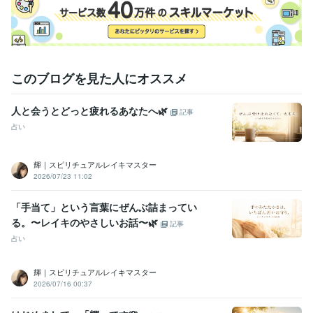
動画編集・映像制作
動画編集
YouTube
学歴
神奈川大学
2003年3月 ~ 2007年2月
このブログを見た人にオススメ
語学力
中国語
日常会話レベル
人と会うとどっと疲れるあなたへ🌿
記事
占い
輝｜スピリチュアルレイキマスター
2026/07/23 11:02
「手当て」という言葉にぜんぶ詰まってい
る。〜レイキのやさしいお話〜🌿
記事
占い
輝｜スピリチュアルレイキマスター
2026/07/16 00:37