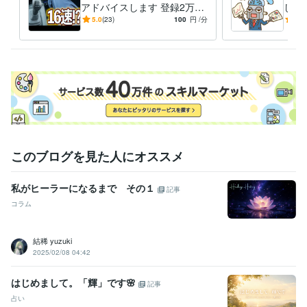
アドバイスします 登録2万越
して
ビジネス・クリエイティブツール
えTiktoker、Youtuberの必勝
ウハ
5.0
(23)
100
円
/分
5.0
ChatGPT:2年
Adobe Premiere Pro:7年
Blender:7年
Bubble:0年
法伝授
す
Google スプレッドシート:3年
得意分野
動画編集・映像制作
動画編集
YouTube
学歴
神奈川大学
2003年3月 ~ 2007年2月
このブログを見た人にオススメ
語学力
中国語
日常会話レベル
私がヒーラーになるまで その１
記事
コラム
結稀 yuzuki
2025/02/08 04:42
はじめまして。「輝」です🌸
記事
占い