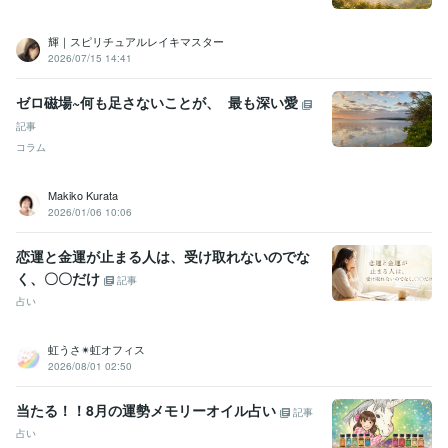
輝｜スピリチュアルレイキマスター
2026/07/15 14:41
ゼロ磁場~何も足さないことが、 最も深い愛
記事
コラム
Makiko Kurata
2026/01/06 10:06
恋運と金運が止まる人は、受け取れないのでな
く、〇〇だけ
記事
占い
虹うさ✴︎虹オフィス
2026/08/01 02:50
当たる！！8月の運勢メモリーオイル占い
記事
占い