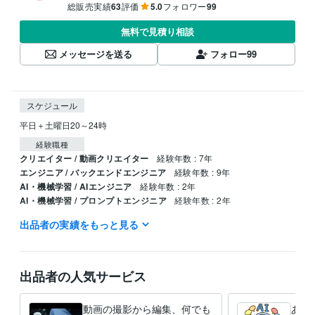
総販売実績
63
評価
5.0
フォロワー
99
無料で見積り相談
メッセージを送る
フォロー
99
スケジュール
平日＋土曜日20～24時
経験職種
クリエイター / 動画クリエイター
経験年数 : 7年
エンジニア / バックエンドエンジニア
経験年数 : 9年
AI・機械学習 / AIエンジニア
経験年数 : 2年
AI・機械学習 / プロンプトエンジニア
経験年数 : 2年
出品者の実績をもっと見る
職歴
麻生株式会社
2020年12月 ~ 2024年3月
株式会社情報システム工学
2007年3月 ~ 2017年5月
株式会社エキスパート
2024年4月 ~ 現在
出品者の人気サービス
プログラミング言語・フレームワーク
COBOL:10年
JavaScript:5年
C#:2年
Unity:2年
動画の撮影から編集、何でも
あな