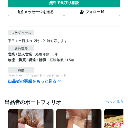
無料で見積り相談
メッセージを送る
フォロー
19
スケジュール
平日＋土日祝の12時～21時対応します
経験職種
営業 / 法人営業
経験年数 : 6年
物流・購買 / 調達・購買
経験年数 : 15年
職歴
タカミヤ
2004年9月 ~ 2019年11月
出品者の実績をもっと見る
受賞歴
やのへいお気楽ダイエット
妻を笑顔にすること
1時間毎ダイエット
食材活用ダイエット痩せる秘訣
ダイエット裏技100選
アンチエイジ
出品者のポートフォリオ
もっと見る
ングダイエット
満足度MAX！食べたい欲求をコントロールするダイ
エット革命
お気楽ダイエット
5分間ダイエット
血糖値コントロール
ダイエット
7ヶ月で33kg痩せた驚きの120選レシピ
妻を笑顔2する1
00のこと
痩せる黄金比
痩せる為の食事術
血液型ダイエット
最
強！地中海食ダイエット
40代ダイエット完全ガイド
痩せ体質になる