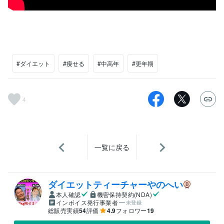
#ダイエット
#痩せる
#中高年
#更年期
4
一覧に戻る
ダイエットティーチャーやのへい
本人確認
機密保持契約(NDA)
インボイス発行事業者
未登録
総販売実績
54
評価
4.9
フォロワー
19