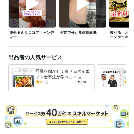
方法
意地でも運動しないダイエット
食生活だけで10歳若見え
資格・検定
食生活アドバイザー2級
取得年 : 2018年
ビジネス・クリエイティブツール
痩せるきなココアキャンデ
手首で分かる体型診断
痩せる！オー
ィー
ーズケーキ
Excel:25年
Google スプレッドシート:10年
Word:25年
得意分野
住まい・美容・生活相談
ダイエットカウンセリング
出品者の人気サービス
ダイエット
学歴
肝臓を働かせて痩せるダイエ
92
愛媛大学
1992年3月 ~ 1996年2月
ット食事法が学べます あな
せた
たの疲労の原因は「肝臓の悲
いと
5.0
(2)
2,000
円
5.0
鳴」かもしれません
を食