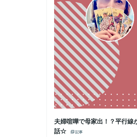
夫婦喧嘩で母家出！？平行線
話☆
記事