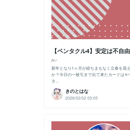
【ペンタクル4】安定は不自
占い
新年となり1ヶ月が経ちまもなく立春を迎
か？今日の一枚引きで出て来たカードは✳️
タ...
きのとはな
2026/02/02 05:05