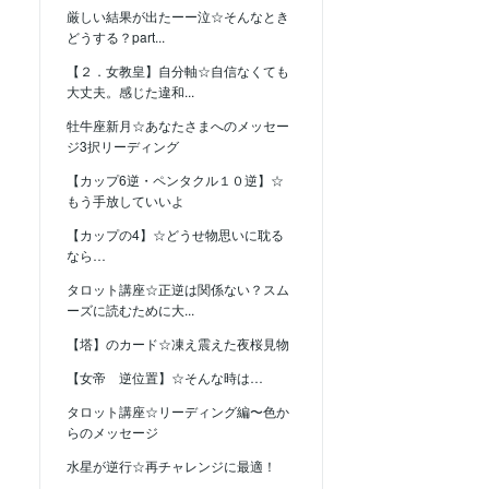
厳しい結果が出たーー泣☆そんなとき
どうする？part...
【２．女教皇】自分軸☆自信なくても
大丈夫。感じた違和...
牡牛座新月☆あなたさまへのメッセー
ジ3択リーディング
【カップ6逆・ペンタクル１０逆】☆
もう手放していいよ
【カップの4】☆どうせ物思いに耽る
なら…
タロット講座☆正逆は関係ない？スム
ーズに読むために大...
【塔】のカード☆凍え震えた夜桜見物
【女帝 逆位置】☆そんな時は…
タロット講座☆リーディング編〜色か
らのメッセージ
水星が逆行☆再チャレンジに最適！