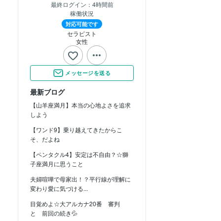
最終ログイン：
4時間前
稼働状況
対応可能です
セラピスト
女性
メッセージを送る
最新ブログ
【山羊座満月】本当の心地よさを追求
しよう
【ワンド9】乗り越えてきたからこ
そ、だよね
【ペンタクル4】安定は不自由？☆獅
子座満月に思うこと
夫婦喧嘩で母家出！？平行線が理解に
変わり愛に気づける...
目覚めよ☆大アルカナ20番 審判
と 前回の続き💦