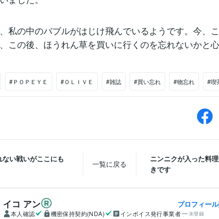
、私の中のバブルがはじけ飛んでいるようです。今、
、この後、ほうれん草を買いに行くのを忘れないかと
#ＰＯＰＥＹＥ
#ＯＬＩＶＥ
#雑誌
#買い忘れ
#物忘れ
#喫
れない戦いがここにも
ニンニクが入った料理
一覧に戻る
きです
イコ アン
プロフィール
本人確認
機密保持契約(NDA)
インボイス発行事業者
未登録