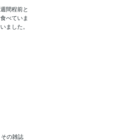
二週間程前と
を食べていま
まいました。
、その雑誌