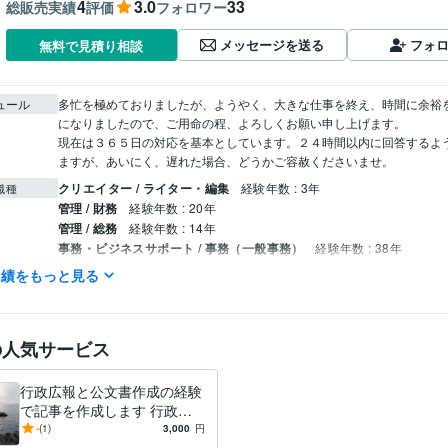
4
3.0
33
総販売実績
評価
フォロワー
メッセージを送る
フォ
無料で見積り相談
ュール
多忙を極めておりましたが、ようやく、大きな仕事を終え、時間に余裕
になりましたので、ご用命の程、よろしくお願い申し上げます。

現在は３６５日の対応を基本としています。２４時間以内に回答するよ
ますが、あいにく、遅れた場合、どうかご容赦くださいませ。
クリエイター / ライター・編集
経験年数 : 3年
職種
管理 / 財務
経験年数 : 20年
管理 / 総務
経験年数 : 14年
事務・ビジネスサポート / 事務（一般事務）
経験年数 : 38年
ライフスタイル・その他 / 公務員
経験年数 : 38年
実績をもっと見る
オフィス・イコアン
2021年6月 ~ 現在
歴
Excel:25年
Google スプレッドシート:3年
Word:25年
クリエイ
の人気サービス
ツール
文章の校正:25年
ツール
行政広報と公文書作成の経験
で記事を作成します 行政広
ライティング・翻訳
文章作成と校正。通知文や手紙の校正など。
分野
報と公文書作成の経験で記事
-
(1)
3,000
円
行政、各種ＰＲなど