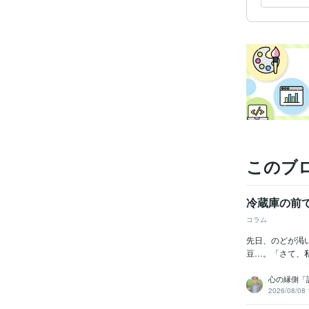
このブ
冷蔵庫の前
コラム
先日、のどが渇
豆…。「さて、私
心の縁側「
2026/08/08 