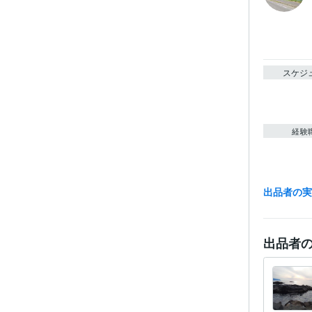
スケジ
経験
出品者の
職
ビジネス・
出品者
ティブ
その他
得意