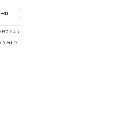
ロー
33
を持てるよう
う心掛けてい