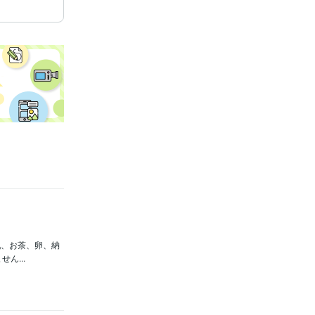
乳、お茶、卵、納
ん...