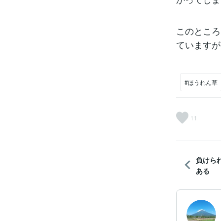
このところ
ていますが
#ほうれん草
11
負けら
ある