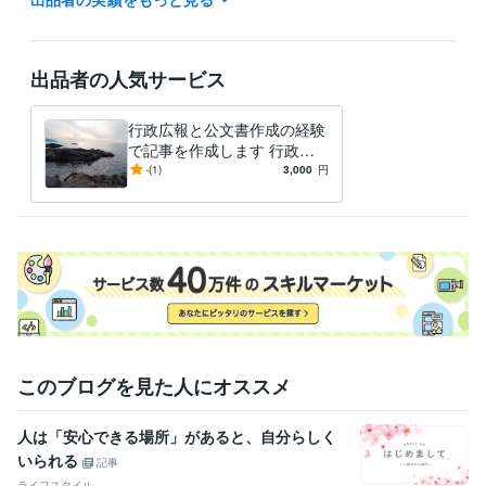
管理 / 財務
経験年数 : 20年
管理 / 総務
経験年数 : 14年
事務・ビジネスサポート / 事務（一般事務）
経験年数 : 38年
出品者の人気サービス
ライフスタイル・その他 / 公務員
経験年数 : 38年
職歴
行政広報と公文書作成の経験
オフィス・イコアン
2021年6月 ~ 現在
で記事を作成します 行政広
報と公文書作成の経験で記事
-
(1)
3,000
円
ビジネス・クリエイティブツール
を作成し
Excel:25年
Google スプレッドシート:3年
Word:25年
その他ツール
文章の校正:25年
得意分野
ライティング・翻訳
文章作成と校正。通知文や手紙の校正など。
行政、各種ＰＲなど
このブログを見た人にオススメ
人は「安心できる場所」があると、自分らしく
いられる
記事
ライフスタイル