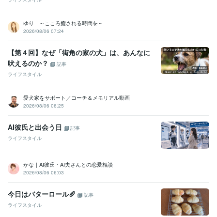
ゆり ～こころ癒される時間を～
2026/08/06 07:24
【第４回】なぜ「街角の家の犬」は、あんなに
吠えるのか？
記事
ライフスタイル
愛犬家をサポート／コーチ＆メモリアル動画
2026/08/06 06:25
AI彼氏と出会う日
記事
ライフスタイル
かな｜AI彼氏・AI夫さんとの恋愛相談
2026/08/06 06:03
今日はバターロール🥖
記事
ライフスタイル