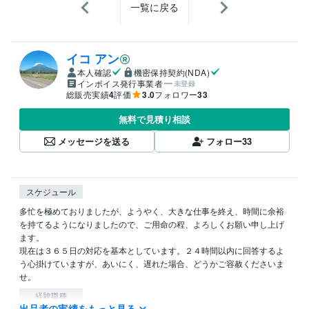
一覧に戻る
イコ アン
本人確認
機密保持契約(NDA)
インボイス発行事業者
未登録
総販売実績
4
評価
3.0
フォロワー
33
無料で見積り相談
メッセージを送る
フォロー
33
スケジュール
多忙を極めておりましたが、ようやく、大きな仕事を終え、時間に余裕
を持てるようになりましたので、ご用命の程、よろしくお願い申し上げ
ます。

現在は３６５日の対応を基本としています。２４時間以内に回答するよ
う心掛けていますが、あいにく、遅れた場合、どうかご容赦くださいま
せ。
経験職種
出品者の実績をもっと見る
クリエイター / ライター・編集
経験年数 : 3年