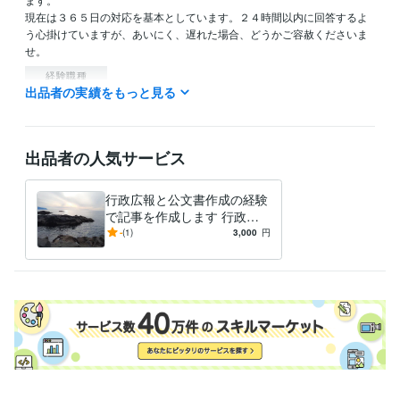
現在は３６５日の対応を基本としています。２４時間以内に回答するよ
う心掛けていますが、あいにく、遅れた場合、どうかご容赦くださいま
せ。
経験職種
出品者の実績をもっと見る
クリエイター / ライター・編集
経験年数 : 3年
管理 / 財務
経験年数 : 20年
管理 / 総務
経験年数 : 14年
事務・ビジネスサポート / 事務（一般事務）
経験年数 : 38年
出品者の人気サービス
ライフスタイル・その他 / 公務員
経験年数 : 38年
職歴
行政広報と公文書作成の経験
オフィス・イコアン
2021年6月 ~ 現在
で記事を作成します 行政広
報と公文書作成の経験で記事
-
(1)
3,000
円
ビジネス・クリエイティブツール
を作成し
Excel:25年
Google スプレッドシート:3年
Word:25年
その他ツール
文章の校正:25年
得意分野
ライティング・翻訳
文章作成と校正。通知文や手紙の校正など。
行政、各種ＰＲなど