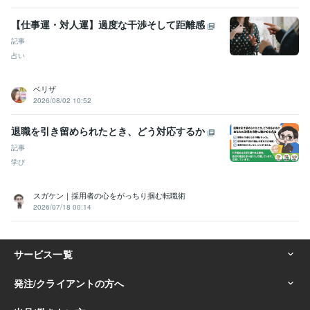
悩み相談・カウンセリング
お悩み相談・話し相手・愚痴聞き
性格診
断
考え方のクセ診断
交換日記（１週間〜）
認知行動療法
問題解決
【仕事運・対人運】過度な干渉そして距離感
技能法
元気回復行動プラン(WRAP)
シータヒーリング®
記事
うつ
悩み相談
福祉
家族
人間関係
心の病
夫婦
仕事
占い
認知行動療法
シータヒーリング
ビジネス代行・事務代行
ココナラ出品のコンサル・コーチング
シー
タヒーリング®
ベリザ
ココナラ
カウンセリング
ビジネス
起業
副業
出品
集客
2026/08/02 10:52
悩み相談
シータヒーリング
コンサル
退職を引き留められたとき、どう対応するか
学歴
武蔵大学
1997年3月 ~ 2001年2月
記事
学び
スガケン｜採用者の心をがっちり掴む転職術
2026/07/18 00:14