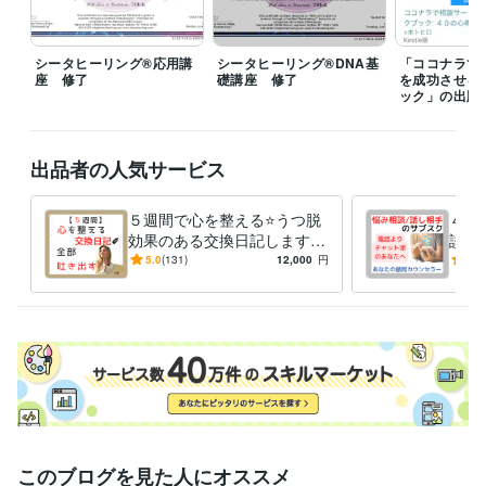
せんのでご注意ください。例えば10時10分とか、22時45分といったご予
約はできないシステムになっております。10時や22時30分という形での
ご予約となってしまいます。事前にダイレクトメッセージでお問い合わ
シータヒーリング®応用講
シータヒーリング®DNA基
「ココナラで
せいただければ、細かい時間設定で「待機」することも可能です）

座 修了
礎講座 修了
を成功させる
ック」の出版
※下記のリンクより、無料登録して電話番号認証するとココナラより100
0ポイントプレゼントされます。

よかったらご活用ください。

出品者の人気サービス
https://coconala.com/invite/4F26V
経験職種
５週間で心を整える⭐うつ脱
４週
ライフスタイル・その他 / 占い師
経験年数 : 1年
効果のある交換日記します
談・
ライフスタイル・その他 / カウンセラー・コーチ
経験年数 : 20年
【通常版】気持ちを吐き出
『対
5.0
(131)
12,000
円
5.0
ライフスタイル・その他 / その他
経験年数 : 2年
す、習慣化❗
派』
サブ
職歴
社会福祉協議会
2002年4月 ~ 2004年12月
障害者就労支援機関
2005年1月 ~ 現在
ココナラ
2018年12月 ~ 現在
Kindle
2021年2月 ~ 現在
stand.fm
2021年4月 ~ 現在
シータヒーリング®︎
2023年3月 ~ 現在
このブログを見た人にオススメ
受賞歴