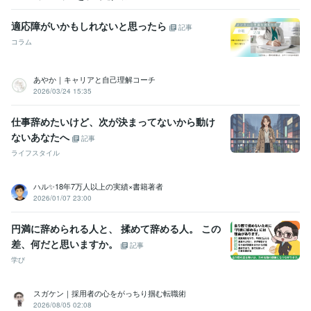
ココナラプラチナランク45か月継続
「ココナラカウンセラーの出品
術」
「ココナラで相談サービスを成功させる出品ワークブック」
Ki
適応障がいかもしれないと思ったら
記事
ndle オークション・eコマースランキング１位
Kindle 小規模ビジネ
コラム
スに関する電子書籍ランキング１位
資格・検定
あやか｜キャリアと自己理解コーチ
ホームヘルパー2級養成研修修了
取得年 : 2002年
2026/03/24 15:35
社会福祉士
取得年 : 2006年
精神保健福祉士
取得年 : 2012年
仕事辞めたいけど、次が決まってないから動け
ストレスチェック実施者養成研修修了
取得年 : 2016年
ないあなたへ
記事
普通自動車運転免許
取得年 : 2000年
ライフスタイル
シータヒーリング®DNA基礎
取得年 : 2023年
シータヒーリング®DNA応用
取得年 : 2023年
ホームヘルパー2級
取得年 : 2001年
ハル✨18年7万人以上の実績×書籍著者
社会福祉士
取得年 : 2005年
2026/01/07 23:00
精神保健福祉士
取得年 : 2011年
普通自動車第一種運転免許
取得年 : 1999年
円満に辞められる人と、 揉めて辞める人。 この
差、何だと思いますか。
記事
その他ツール
学び
ソーシャルワーク:21年
うつ経験:13年
ココナラ出品:5年
音声配信:3年
ギター弾き語り 永遠の初心者:27年
シータヒーリング®︎:1年
スガケン｜採用者の心をがっちり掴む転職術
得意分野
2026/08/05 02:08