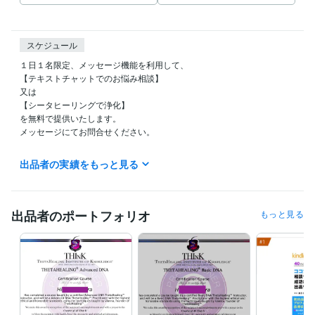
スケジュール
１日１名限定、メッセージ機能を利用して、

【テキストチャットでのお悩み相談】

又は

【シータヒーリングで浄化】

を無料で提供いたします。

メッセージにてお問合せください。

出品者の実績をもっと見る
ご質問・ご要望などはぜひメッセージでお寄せください。

ココナラブログ不定期で更新中です♪

毎日チェックしていますので、最短1時間以内どんなに遅くとも24時間
出品者のポートフォリオ
もっと見る
以内にはお返事させていただきます！

☆電話相談の予定☆

夜19時前後に対応可能、深夜帯は対応不可のことが多いです。

（メッセージにてお問い合わせいただければ、細かい時間設定をお打ち
合わせの上、「待機中」に設定させていただきます）

（電話相談の「予約」は、毎時「00分」または「30分」しか受付できま