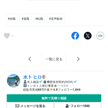
#休職
#退職
#転職
#音声動画
10
一覧に戻る
水卜 ヒロ
本人確認
機密保持契約(NDA)
インボイス発行事業者
未登録
総販売実績
657
評価
4.9
フォロワー
1,846
無料で見積り相談
メッセージを送る
フォロー
1846