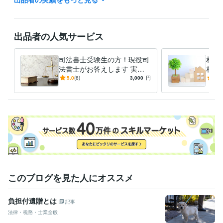
三洋化成工業株式会社
1993年4月 ~ 2001年3月
資格・検定
出品者の人気サービス
司法書士
取得年 : 2005年
得意分野
司法書士受験生の方！現役司
相続
ビジネス代行・事務代行
ペット信託相談
ペット信託契約書作成
遺
法書士がお答えします 実務
相続
言書作成 
経験１９年の司法書士が、
じま
5.0
(6)
3,000
円
4.8
ペット ペット信託
家族信託
相続 遺言
信託
法律相談
相続対策
様々な相談に応じます
相続相談
信託相談
遺言書作成
司法書士
学歴
鳥取大学中退
1985年3月 ~ 1991年2月
このブログを見た人にオススメ
負担付遺贈とは
記事
法律・税務・士業全般