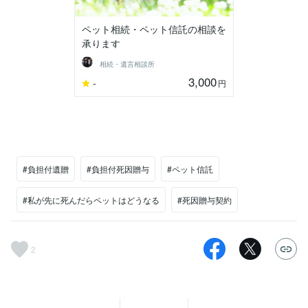
ペット相続・ペット信託の相談を
承ります
相続・遺言相談所
3,000
-
円
#負担付遺贈
#負担付死因贈与
#ペット信託
#私が先に死んだらペットはどうなる
#死因贈与契約
2