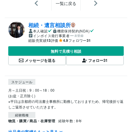
一覧に戻る
相続・遺言相談所
本人確認
機密保持契約(NDA)
インボイス発行事業者
未登録
総販売実績
13
評価
4.9
フォロワー
31
無料で見積り相談
メッセージを送る
フォロー
31
スケジュール
月～土日祝：9：00～18：00

(お盆・正月除く)

※平日は京都府の司法書士事務所に勤務しておりますため、帰宅後折り返
経験職種
物流・購買 / 商品・在庫管理
経験年数 : 8年
出品者の実績をもっと見る
職歴