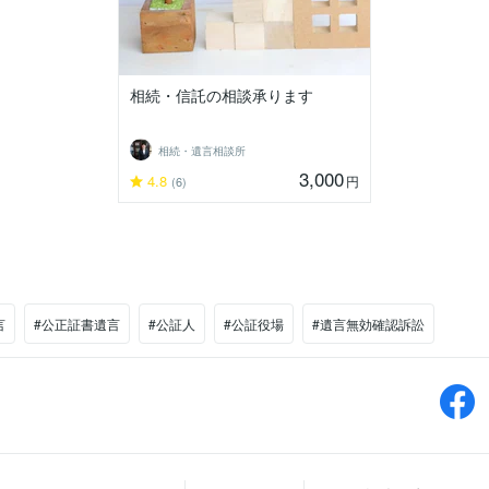
相続・信託の相談承ります
相続・遺言相談所
3,000
4.8
円
(6)
言
#公正証書遺言
#公証人
#公証役場
#遺言無効確認訴訟