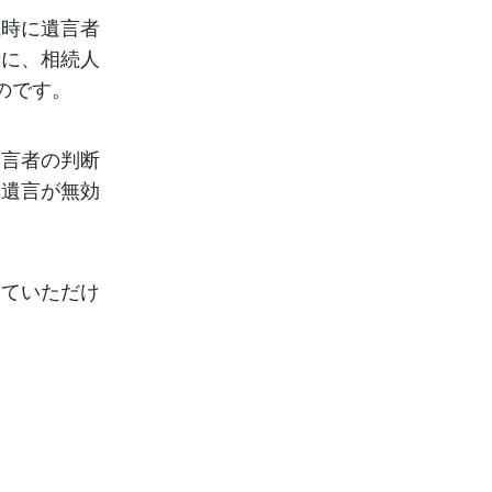
成時に遺言者
者に、相続人
のです。
遺言者の判断
、遺言が無効
していただけ