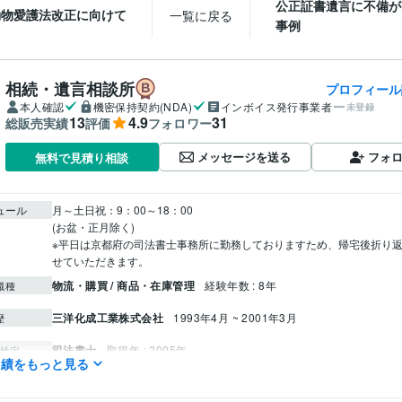
公正証書遺言に不備が
動物愛護法改正に向けて
一覧に戻る
事例
相続・遺言相談所
プロフィール
本人確認
機密保持契約(NDA)
インボイス発行事業者
未登録
13
4.9
31
総販売実績
評価
フォロワー
メッセージを送る
フォ
無料で見積り相談
ュール
月～土日祝：9：00～18：00

(お盆・正月除く)

※平日は京都府の司法書士事務所に勤務しておりますため、帰宅後折り
物流・購買 / 商品・在庫管理
経験年数 : 8年
職種
三洋化成工業株式会社
1993年4月 ~ 2001年3月
歴
司法書士
取得年 : 2005年
検定
実績をもっと見る
ビジネス代行・事務代行
ペット信託相談
ペット信託契約書作成
遺
分野
ペット ペット信託
家族信託
相続 遺言
信託
法律相談
相続対策