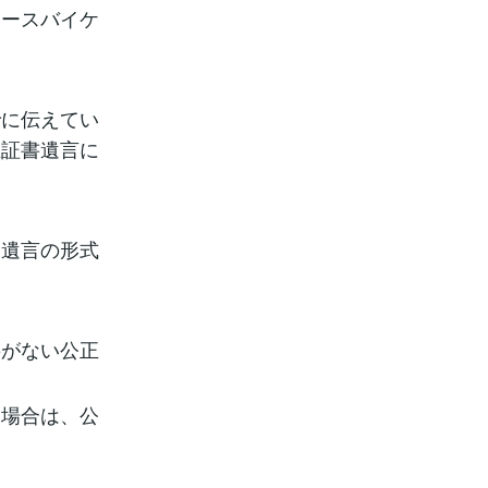
ケースバイケ
でに伝えてい
正証書遺言に
。
、遺言の形式
要がない公正
る場合は、公