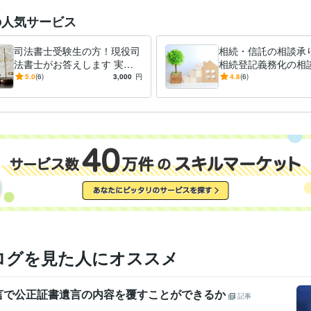
信託相談
遺言書作成
司法書士
の人気サービス
鳥取大学中退
1985年3月 ~ 1991年2月
歴
司法書士受験生の方！現役司
相続・信託の相談承
法書士がお答えします 実務
相続登記義務化の相
経験１９年の司法書士が、
じます
5.0
(6)
3,000
円
4.8
(6)
様々な相談に応じます
ログを見た人にオススメ
言で公正証書遺言の内容を覆すことができるか
記事