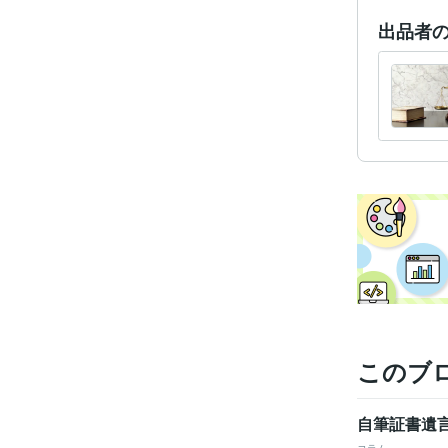
出品者
学
このブ
自筆証書遺