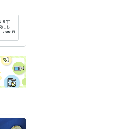
ります
談にも応
3,000
円