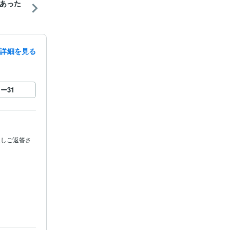
あった
詳細を見る
ロー
31
返しご返答さ
言書作成 
相続相談