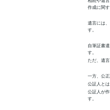
相続や遺言
作成に関す
遺言には、
す。
自筆証書遺
す。
ただ、遺言
一方、公正
公証人とは
公証人が作
す。