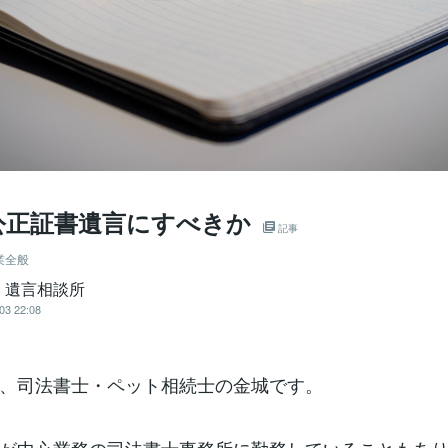
公正証書遺言にすべきか
記事
業全般
・遺言相談所
03 22:08
、司法書士・ペット相続士の金城です。