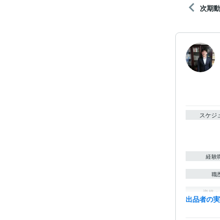
次期
スケジ
経験
職
資格・
出品者の
得意