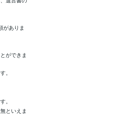
り、遺言書の
類がありま
ことができま
ます。
です。
皆無といえま