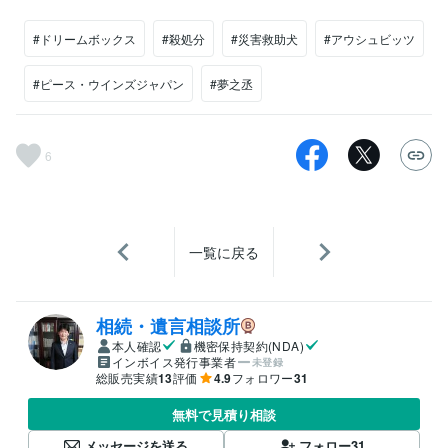
#ドリームボックス
#殺処分
#災害救助犬
#アウシュビッツ
#ピース・ウインズジャパン
#夢之丞
6
一覧に戻る
相続・遺言相談所
本人確認
機密保持契約(NDA)
インボイス発行事業者
未登録
総販売実績
13
評価
4.9
フォロワー
31
無料で見積り相談
メッセージを送る
フォロー
31