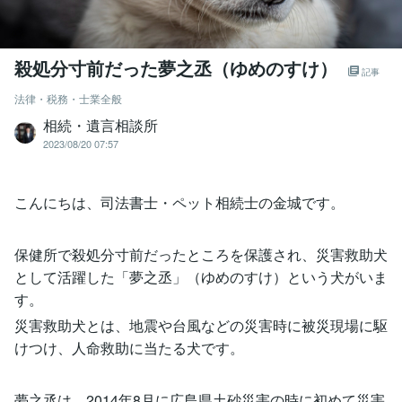
殺処分寸前だった夢之丞（ゆめのすけ）
記事
法律・税務・士業全般
相続・遺言相談所
2023/08/20 07:57
こんにちは、司法書士・ペット相続士の金城です。
保健所で殺処分寸前だったところを保護され、災害救助犬
として活躍した「夢之丞」（ゆめのすけ）という犬がいま
す。
災害救助犬とは、地震や台風などの災害時に被災現場に駆
けつけ、人命救助に当たる犬です。
夢之丞は、2014年8月に広島県土砂災害の時に初めて災害