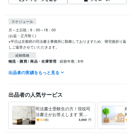
スケジュール
月～土日祝：9：00～18：00

(お盆・正月除く)

※平日は京都府の司法書士事務所に勤務しておりますため、帰宅後折り返
経験職種
物流・購買 / 商品・在庫管理
経験年数 : 8年
出品者の実績をもっと見る
職歴
三洋化成工業株式会社
1993年4月 ~ 2001年3月
資格・検定
出品者の人気サービス
司法書士
取得年 : 2005年
得意分野
司法書士受験生の方！現役司
相続
ビジネス代行・事務代行
ペット信託相談
ペット信託契約書作成
遺
法書士がお答えします 実務
相続
言書作成 
経験１９年の司法書士が、
じま
5.0
(6)
3,000
円
4.8
ペット ペット信託
家族信託
相続 遺言
信託
法律相談
相続対策
様々な相談に応じます
相続相談
信託相談
遺言書作成
司法書士