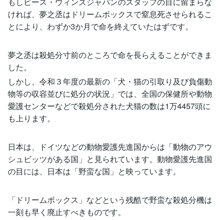
もしピース・ウィンズジャパンのスタッフの目に留まらな
ければ、夢之丞はドリームボックスで窒息死させられるこ
とにより、わずか3か月で命を終えていたはずです。
夢之丞は殺処分寸前のところで命を長らえることができま
した。
しかし、令和３年度の最新の「犬・猫の引取り及び負傷動
物等の収容並びに処分の状況」では、全国の保健所や動物
愛護センターなどで殺処分された犬猫の数は1万4457頭に
も上ります。
日本は、ドイツなどの動物愛護先進国からは「動物のアウ
シュビッツがある国」と見られています。動物愛護先進国
の目には、日本は「野蛮な国」と映っています。
「ドリームボックス」などという残酷で野蛮な殺処分機は
一刻も早く廃止すべきものです。