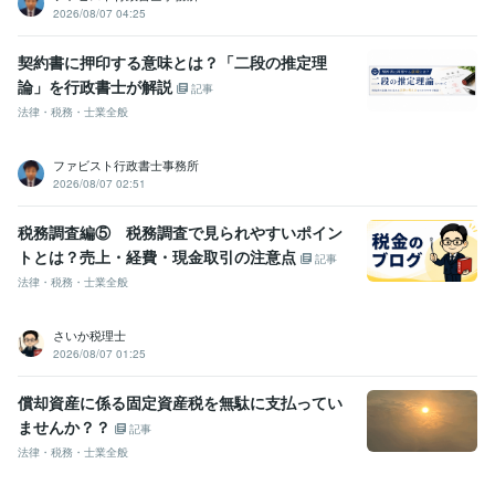
2026/08/07 04:25
契約書に押印する意味とは？「二段の推定理
論」を行政書士が解説
記事
法律・税務・士業全般
ファビスト行政書士事務所
2026/08/07 02:51
税務調査編⑤ 税務調査で見られやすいポイン
トとは？売上・経費・現金取引の注意点
記事
法律・税務・士業全般
さいか税理士
2026/08/07 01:25
償却資産に係る固定資産税を無駄に支払ってい
ませんか？？
記事
法律・税務・士業全般