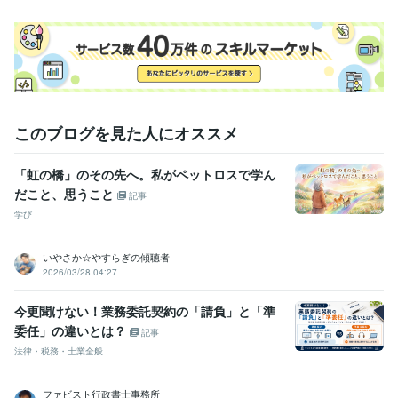
学歴
鳥取大学中退
1985年3月 ~ 1991年2月
このブログを見た人にオススメ
「虹の橋」のその先へ。私がペットロスで学ん
だこと、思うこと
記事
学び
いやさか☆やすらぎの傾聴者
2026/03/28 04:27
今更聞けない！業務委託契約の「請負」と「準
委任」の違いとは？
記事
法律・税務・士業全般
ファビスト行政書士事務所