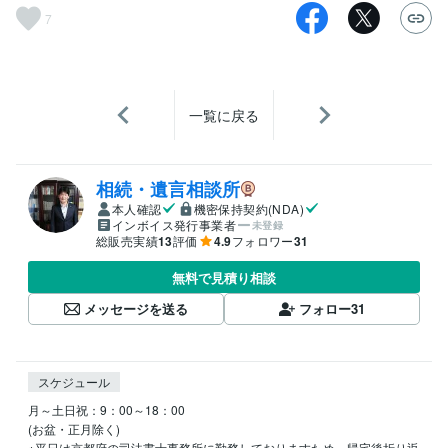
7
一覧に戻る
相続・遺言相談所
本人確認
機密保持契約(NDA)
インボイス発行事業者
未登録
総販売実績
13
評価
4.9
フォロワー
31
無料で見積り相談
メッセージを送る
フォロー
31
スケジュール
月～土日祝：9：00～18：00

(お盆・正月除く)

※平日は京都府の司法書士事務所に勤務しておりますため、帰宅後折り返