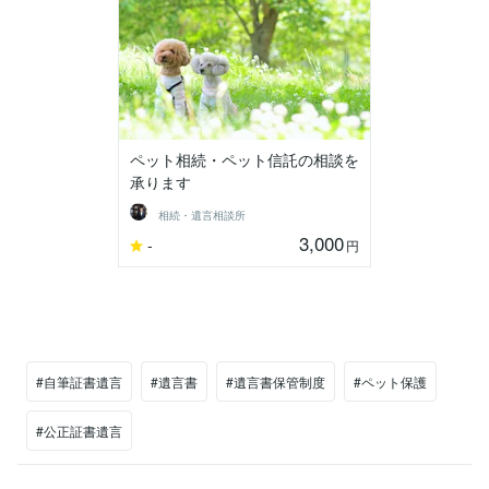
ペット相続・ペット信託の相談を
承ります
相続・遺言相談所
3,000
-
円
#自筆証書遺言
#遺言書
#遺言書保管制度
#ペット保護
#公正証書遺言