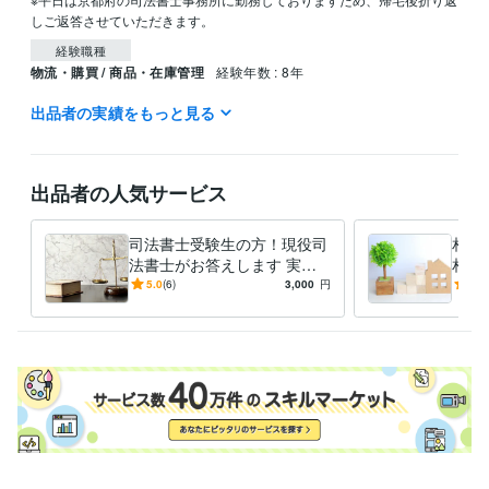
経験職種
物流・購買 / 商品・在庫管理
経験年数 : 8年
出品者の実績をもっと見る
職歴
三洋化成工業株式会社
1993年4月 ~ 2001年3月
資格・検定
出品者の人気サービス
司法書士
取得年 : 2005年
得意分野
司法書士受験生の方！現役司
相続
ビジネス代行・事務代行
ペット信託相談
ペット信託契約書作成
遺
法書士がお答えします 実務
相続
言書作成 
経験１９年の司法書士が、
じま
5.0
(6)
3,000
円
4.8
ペット ペット信託
家族信託
相続 遺言
信託
法律相談
相続対策
様々な相談に応じます
相続相談
信託相談
遺言書作成
司法書士
学歴
鳥取大学中退
1985年3月 ~ 1991年2月