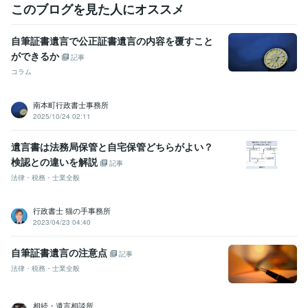
このブログを見た人にオススメ
自筆証書遺言で公正証書遺言の内容を覆すこと
ができるか
記事
コラム
南本町行政書士事務所
2025/10/24 02:11
遺言書は法務局保管と自宅保管どちらがよい？
検認との違いを解説
記事
法律・税務・士業全般
行政書士 猫の手事務所
2023/04/23 04:40
自筆証書遺言の注意点
記事
法律・税務・士業全般
相続・遺言相談所