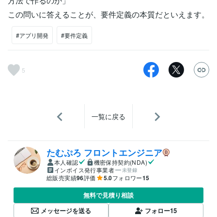
方法で作るのか」
この問いに答えることが、要件定義の本質だといえます。
#アプリ開発
#要件定義
5
一覧に戻る
たむぷろ フロントエンジニア
本人確認
機密保持契約(NDA)
インボイス発行事業者
未登録
総販売実績
96
評価
5.0
フォロワー
15
無料で見積り相談
メッセージを送る
フォロー
15