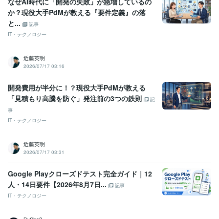
なぜAI時代に「開発の失敗」が急増しているの
か？現役大手PdMが教える『要件定義』の落
と...
記事
IT・テクノロジー
近藤英明
2026/07/17 03:16
開発費用が半分に！？現役大手PdMが教える
「見積もり高騰を防ぐ」発注前の3つの鉄則
記
事
IT・テクノロジー
近藤英明
2026/07/17 03:31
Google Playクローズドテスト完全ガイド｜12
人・14日要件【2026年8月7日...
記事
IT・テクノロジー