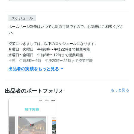
スケジュール
ホームページ制作はいつでも対応可能ですので、お気軽にご相談くださ
い。

授業につきましては、以下のスケジュールになります。

月曜日・火曜日　午前8時〜午後22時まで授業可能

水曜日〜金曜日　午前8時〜12時まで授業可能

土日　午前8時〜9時　午後20時〜22時まで授業可能
出品者の実績をもっと見る
経験職種
エンジニア / フロントエンドエンジニア
経験年数 : 4年
Webサービス・制作 / HTMLコーダー・マークアップエンジニア
経
験年数 : 4年
出品者のポートフォリオ
もっと見る
営業 / 法人営業
経験年数 : 3年
経営・マネジメント / 経営企画・経営戦略
経験年数 : 4年
ライフスタイル・その他 / カウンセラー・コーチ
経験年数 : 4年
職歴
Tammpro
2021年8月 ~ 現在
プログラミング言語・フレームワーク