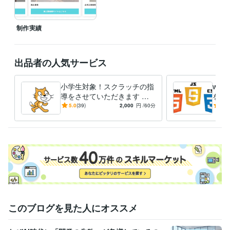
CSS:4年
HTML:4年
JavaScript:4年
PHP:4年
GitHub:4年
ビジネス・クリエイティブツール
制作実績
WordPress:4年
Excel:4年
Google ドキュメント:4年
Keynote:4年
Numbers:4年
PowerPoint:4年
Word:4年
BASE:0年
freee:0年
Google Search Console:4年
ChatGPT:2年
Canva:4年
Figma:4年
出品者の人気サービス
STUDIO:4年
ペライチ:4年
Google スプレッドシート:4年
Google スライド:4年
Pages:4年
Asana:4年
小学生対象！スクラッチの指
we
得意分野
導をさせていただきます 現
を教え
Web制作・HP作成・EC構築
役のプログラミングスクール
webサイト制作
Scr
5.0
(39)
2,000
円
/60分
5.0
プログラミング
の先生が指導させて頂きま
オンラインレッスン・習い事
HTML・CSS・Javascrip等
す！
このブログを見た人にオススメ