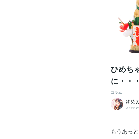
ひめち
に・・
コラム
ゆめ
2022/12/
もうあっと