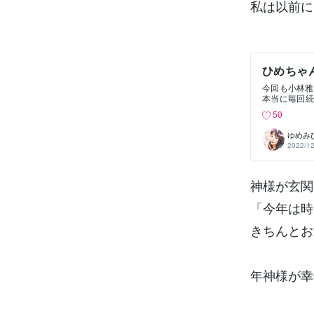
私は以前に
ひめちゃ
ます
今回も小林雅
本当に毎回続
トイレ掃除を
50
気がなかった
日は朝起きて
ゆめみ
ました😄ど
2022/12
すよ！説明し
自分の担当の
走ってきて「
神様が玄関
ところだから
に見栄えのい
のにお土産を
「今年は時
クを背負って
たリュックサ
きちんとお
目の神様リ
呂」を一人で
てないのでト
ろが見えなく
年神様が幸
とするのです
ないので到着
かというと「