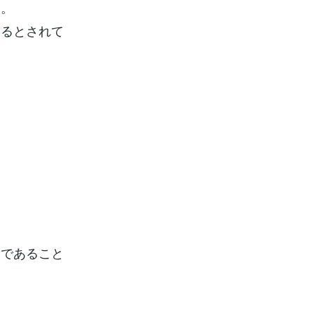
う。
さるとされて
家であること