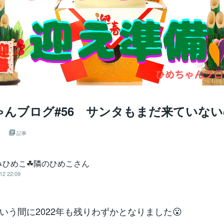
ゃんブログ#56 サンタもまだ来ていない
・
記事
みひめこ☘隣のひめこさん
12 22:09
いう間に2022年も残りわずかとなりました😮