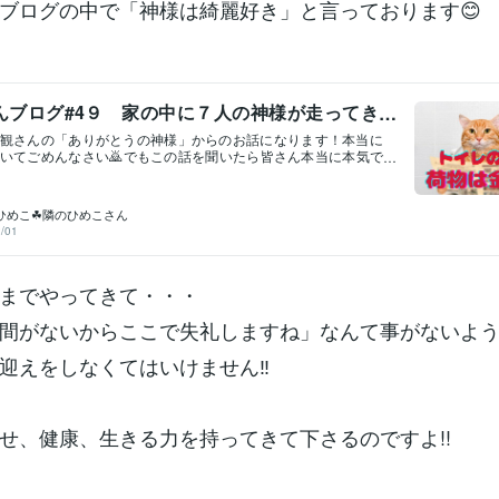
ブログの中で「神様は綺麗好き」と言っております😊
んブログ#4９ 家の中に７人の神様が走ってき
観さんの「ありがとうの神様」からのお話になります！本当に
いてごめんなさい🙇でもこの話を聞いたら皆さん本当に本気で
すると思います😄以前ね・・・ブログでトイレの話をしたら人
んですよ😿でも今日は皆様のために本気で書きますね😀私も今
何はさてよりすぐにトイレに行くと同時にお掃除を済ませてき
ひめこ☘隣のひめこさん
うですか？タイトル「トイレの神様の荷物は金銀財宝」 いきま
/01
ますよ！それぞれの家の中には７人の神様が走ってやってきて
部屋を決めるらしいのです。１番目の神様何も持たず手ぶらで
応接間」の担当になりますお金がかかっていて一番かっこいい
までやってきて・・・
2番目の神様小さな紙袋くらいのお土産を持ってきて応接室の次
い「玄関」を担当します3番目の神様セカンドバッグのようなも
つめて「居間」の担当になります4番目の神様小さなナップザッ
間がないからここで失礼しますね」なんて事がないよ
走ってきます「寝室」の担当をします５番目の神様ちょっとし
ックをもって水回りでも格の高い「台所」の担当になります6番
迎えをしなくてはいけません‼️
ュックサックの中に大きなもの凄い塊を入れて「洗面所とお風
担当します7番目の神様は担当するところが「トイレ」しか残っ
イレを担当します。7番目の神様の荷物は山男が背負うような後
なるほどの大きなリュックを背負ってきます。一生懸命走ろう
せ、健康、生きる力を持ってきて下さるのですよ!!
が1番大きな荷物を背負っているのでゆっくり一歩ずつしか進め
がビリになりますではその大きな荷物の中になにが入っている
金銀財宝」が入っ