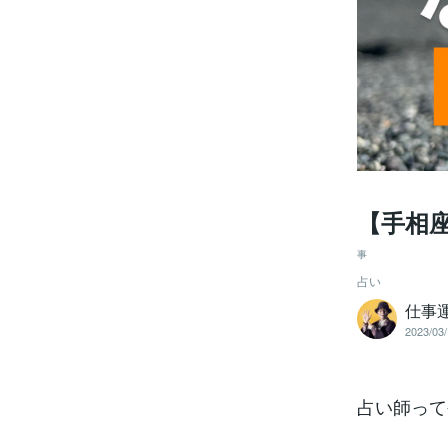
【手相
事
占い
仕事
2023/03/
占い師って