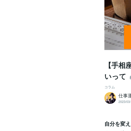
【手相
いって
コラム
仕事
2023/03/
自分を変えた