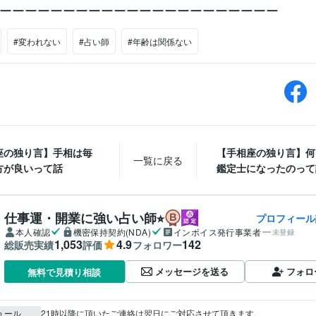
ーーーーーーーーーーーーーーーーーーーーーー
#変われない
#占い師
#年齢は関係ない
座の独り言】手相は毎
【手相座の独り言】何
一覧に戻る
方が良いって話
鑑定士になったのって
仕事運・開業に強い占い師⭐︎
プロフィール
本人確認
機密保持契約(NDA)
インボイス発行事業者
未登録
1,053
4.9
142
総販売実績
評価
フォロワー
メッセージを送る
フォロ
無料で見積り相談
ュール
21時以降に頂いたご連絡は翌日にご対応させて頂きます。