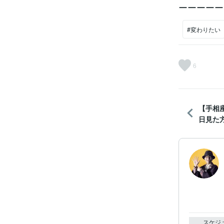
ーーーーー
#変わりたい
6
【手相
日見た
スケジ