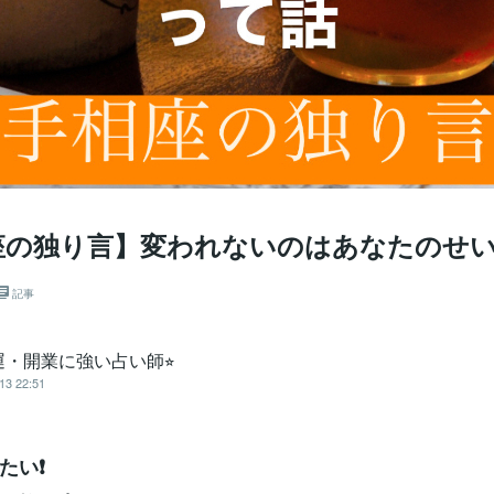
座の独り言】変われないのはあなたのせ
記事
運・開業に強い占い師⭐︎
13 22:51
い❗️