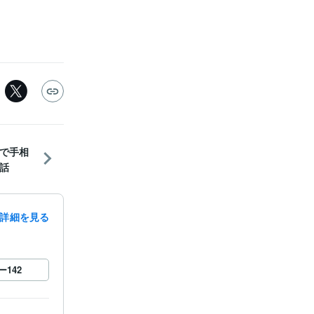
で手相
話
詳細を見る
ー
142