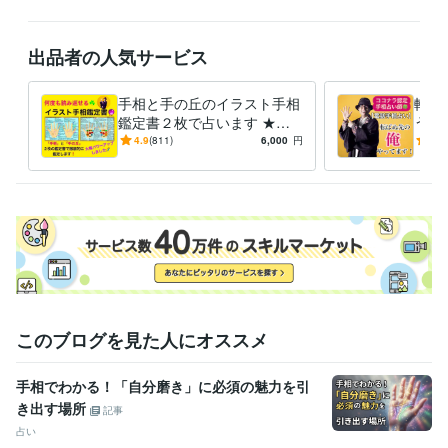
出品者の人気サービス
手相と手の丘のイラスト手相
転ば
鑑定書２枚で占います ★一
う手
目で分かる★適性、才能、仕
間で
4.9
(811)
6,000
円
5.0
事、恋愛を徹底鑑定！
承っ
このブログを見た人にオススメ
手相でわかる！「自分磨き」に必須の魅力を引
き出す場所
記事
占い