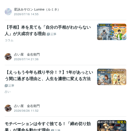
星詠みサロン Lumine（ルミネ）
2026/07/16 14:55
【手相】本を見ても「自分の手相がわからない
人」が大成功する理由
記事
コラム
占い屋 金右衛門
2026/07/14 21:36
【えっもう今年も残り半分！？】1年があっとい
う間に過ぎる理由と、人生を濃密に変える方法
記事
占い
占い屋 金右衛門
2026/06/26 11:52
モチベーションは今すぐ捨てる！「締め切り効
果」が運命を動かす理由
記事