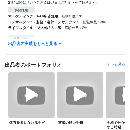
21時以降に頂いたご連絡は翌日にご対応させて頂きます。
経験職種
マーケティング / Web広告運用
経験年数 : 3年
コンサルタント / 財務・会計コンサルタント
経験年数 : 3年
ライフスタイル・その他 / 占い師
経験年数 : 2年
資格・検定
出品者の実績をもっと見る
税理士科目合格「財務諸表論」
取得年 : 2015年
税理士科目合格「固定資産税」
取得年 : 2016年
ビジネス・クリエイティブツール
出品者のポートフォリオ
もっと見る
Excel:10年
Google サイト:10年
Google スプレッドシート:5年
Word:10年
勘定奉行:1年
弥生会計:3年
その他ツール
手相:2年
ルノルマンカード:0年
数秘術:0年
得意分野
占い
手相鑑定
数秘術
学歴
大原簿記学校
2013年3月 ~ 2015年2月
億万長者になれる手相
霊感の鋭い手相
手相で分かる
する時期！