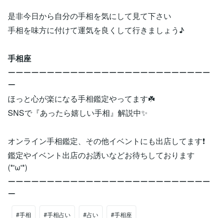
是非今日から自分の手相を気にして見て下さい
手相を味方に付けて運気を良くして行きましょう♪
手相座
ーーーーーーーーーーーーーーーーーーーーーーーーーー
ー
ほっと心が楽になる手相鑑定やってます☘️
SNSで『あったら嬉しい手相』解説中✨
オンライン手相鑑定、その他イベントにも出店してます❗️
鑑定やイベント出店のお誘いなどお待ちしております
(*'ω'*)
ーーーーーーーーーーーーーーーーーーーーーーーーーー
ー
#手相
#手相占い
#占い
#手相座