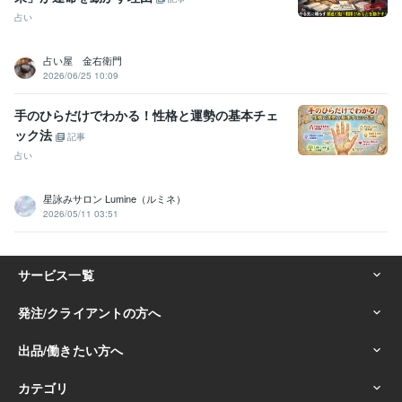
占い
占い屋 金右衛門
2026/06/25 10:09
手のひらだけでわかる！性格と運勢の基本チェ
ック法
記事
占い
星詠みサロン Lumine（ルミネ）
2026/05/11 03:51