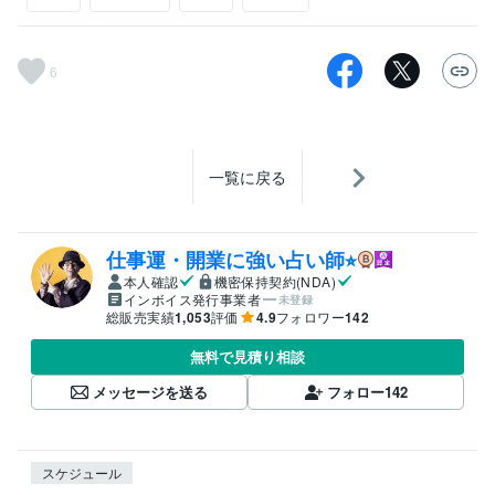
6
一覧に戻る
仕事運・開業に強い占い師⭐︎
本人確認
機密保持契約(NDA)
インボイス発行事業者
未登録
総販売実績
1,053
評価
4.9
フォロワー
142
無料で見積り相談
メッセージを送る
フォロー
142
スケジュール