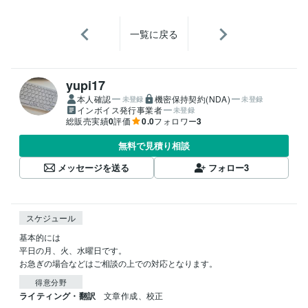
一覧に戻る
yupi17
本人確認
機密保持契約(NDA)
未登録
未登録
インボイス発行事業者
未登録
総販売実績
0
評価
0.0
フォロワー
3
無料で見積り相談
メッセージを送る
フォロー
3
スケジュール
基本的には

平日の月、火、水曜日です。

お急ぎの場合などはご相談の上での対応となります。
得意分野
ライティング・翻訳
文章作成、校正