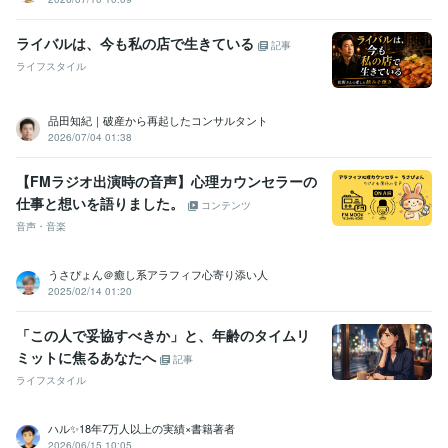
ライバルは、今も私の店で生きている
記事
ライフスタイル
品田知紀｜破産から再起したコンサルタント
2026/07/04 01:38
【FMラジオ出演時の音声】心理カウンセラーの
仕事と想いを語りました。
コンテンツ
音声・音楽
うさぴょん＠癒し系アラフィフ心寄り添い人
2025/02/14 01:20
「この人で妥協すべきか」と、年齢のタイムリ
ミットに焦るあなたへ
記事
ライフスタイル
ハル✨18年7万人以上の実績×書籍著者
2026/06/15 10:05