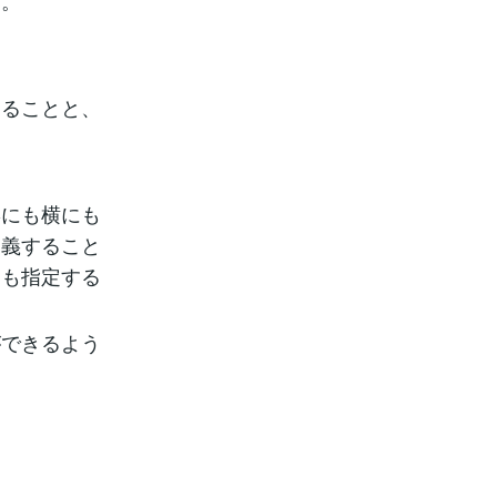
す。
きることと、
縦にも横にも
定義すること
ても指定する
ができるよう