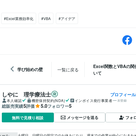
#Excel業務効率化
#VBA
#アイデア
Excel関数とVBAの
学び始めの壁
一覧に戻る
いて
しやに 理学療法士
プロフィール
本人確認
機密保持契約(NDA)
インボイス発行事業者
未登録
5
5.0
5
総販売実績
評価
フォロワー
メッセージを送る
フォ
無料で見積り相談
ュール
土曜日、日曜日の固定でのお休みになり、週末での作業が中心になるた