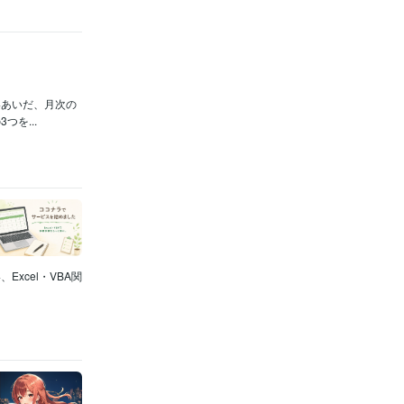
いあいだ、月次の
を...
xcel・VBA関