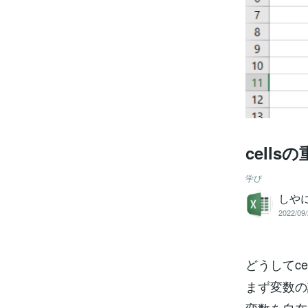
cell
学び
しや
2022/09/
どうしてc
まず変数の