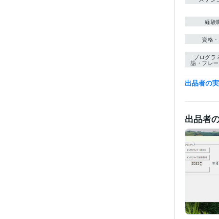
経験
資格・
プログラ
語・フレー
得意
出品者の
出品者