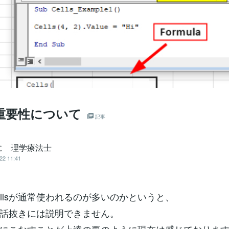
sの重要性について
記事
に 理学療法士
22 11:41
ellsが通常使われるのが多いのかというと、
話抜きには説明できません。