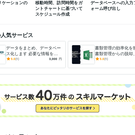
リケーションの
移動時間、訪問時間をガ
データベースへの入力
ントチャートに基づいて
ォーム呼び出し
スケジュール作成
の人気サービス
データをまとめ、データベー
書類管理の効率化を
ス化します 必要な情報をと
書類管理からの脱却
りまとめ、データベース化す
時間を有効に活用で
5.0
(1)
3,000
円
5.0
(1)
るVBAを作成
に