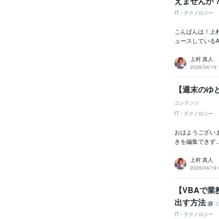
えませんか
IT・テクノロジー
こんばんは！上
ュースしているA
上村 真人
2026/04/19 
【週末のゆ
コンテンツ
IT・テクノロジー
おはようござい
きを編集できず
上村 真人
2026/04/19 
【VBAで
出す方法
コ
IT・テクノロジー