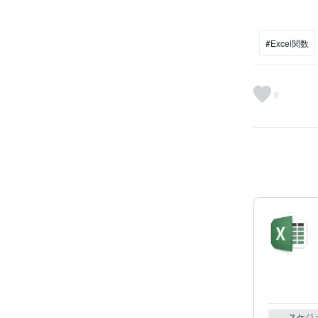
#Excel関数
8
スケジ