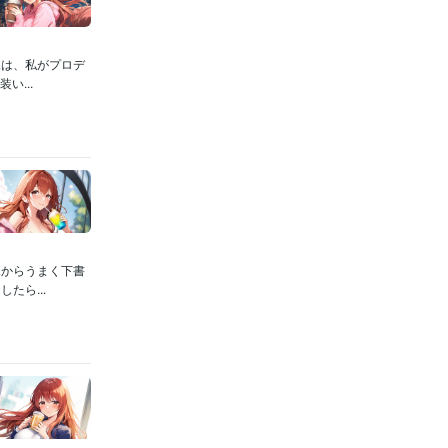
像は、私がプロデ
...
ホからうまく下書
たら...