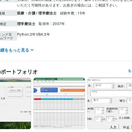
いただく可能性があります。お急ぎの場合には、ご相談下さい。
医療・介護 / 理学療法士
経験年数 : 15年
職種
理学療法士
取得年 : 2007年
検定
Python:2年
VBA:3年
ミング言
ムワーク
IT相談・システム開発
Excel
分野
実績をもっと見る
医療、介護
Excel
データベース
訪問看護
リハビリ
理学療法士
V
管理
スケジュール
のポートフォリオ
も