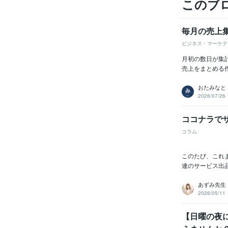
このブ
毎月の売上
ビジネス・マーケテ
月初の数日が集
売上をまとめる作
おたみなと
2026/07/26 
ココナラで
コラム
このたび、これま
連のサービス出品
あずみ先生
2026/05/11 
【日曜の夜