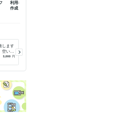
フ
利用者様データベースの
Pythonでのスプレイピン
訪問実
作成
グ
致します
理学療法士の転職、再就職に
、空いた
ついて相談をお受けします
きるよう
病院、施設において踏まえお
3,000
円
5.0
(1)
1,500
円
くべき心構えについて