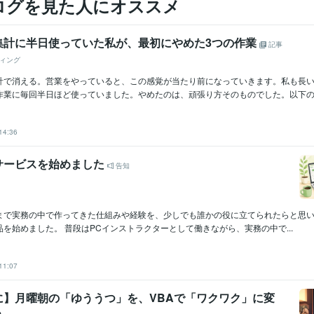
ログを見た人にオススメ
集計に半日使っていた私が、最初にやめた3つの作業
記事
ィング
計で消える。営業をやっていると、この感覚が当たり前になっていきます。私も長
業に毎回半日ほど使っていました。やめたのは、頑張り方そのものでした。以下の3つ
14:36
サービスを始めました
告知
で実務の中で作ってきた仕組みや経験を、少しでも誰かの役に立てられたらと思い、E
を始めました。 普段はPCインストラクターとして働きながら、実務の中で...
11:07
に】月曜朝の「ゆううつ」を、VBAで「ワクワク」に変