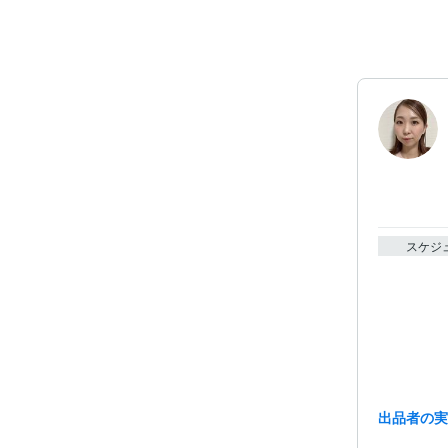
スケジ
出品者の
資格・