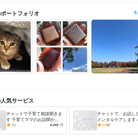
悩み相談・カウンセリング
自己確立（自己理解）　▶　自己受容
分野
のポートフォリオ
も
の人気サービス
チャットで子育て相談聞きま
チャットで、お話し
す 子育てママのお話聞かせ
メンタルケアします 
てくださいね！
れていませんか？ハ
-
(1)
6,000
円
3.0
(2)
日のメンタルケアに