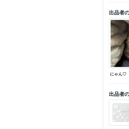
得意
出品者
にゃん♡
出品者