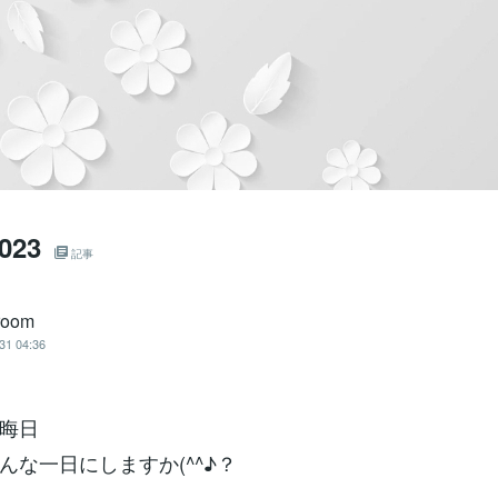
023
記事
 room
31 04:36
晦日
んな一日にしますか(^^♪？