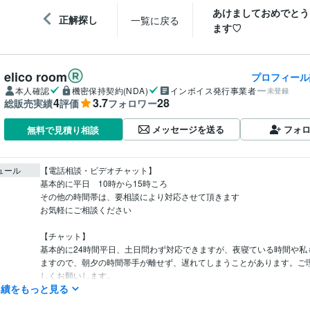
あけましておめでとう
正解探し
一覧に戻る
ます♡
elico room
プロフィール
本人確認
機密保持契約(NDA)
インボイス発行事業者
未登録
4
3.7
28
総販売実績
評価
フォロワー
メッセージを送る
フォ
無料で見積り相談
ュール
【電話相談・ビデオチャット】

基本的に平日　10時から15時ころ

その他の時間帯は、要相談により対応させて頂きます

お気軽にご相談ください

【チャット】

基本的に24時間平日、土日問わず対応できますが、夜寝ている時間や私
ますので、朝夕の時間帯手が離せず、遅れてしまうことがあります。ご
しくお願いします。
実績をもっと見る
認定心理士
取得年 : 2009年
検定
ピアヘルパー
取得年 : 2008年