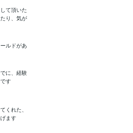
散して頂いた
ったり、気が
ィールドがあ
までに、経験
いです
す
してくれた、
上げます