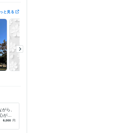
無意識のケア
っと見る
ながら、
心が疲
ードな毎
6,000
円
どうぞ