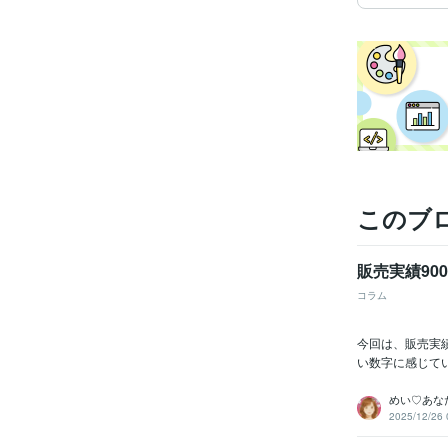
このブ
販売実績90
コラム
今回は、販売実
い数字に感じていま
めい♡あな
2025/12/26 