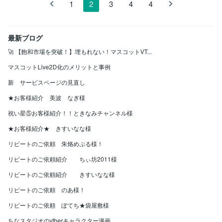
1
2
3
4
4
最新ブログ
🚀 【飽和市場を突破！】埋もれない！マスコットVT...
マスコットLive2D化のメリットと事例
新 サービスページの見直し
★お客様紹介 美波 なぎ様
祝い星⑤お客様紹介！！ときなみチャンネル様
★お客様紹介★ きすいなな様
リピートのご依頼 朱烙めぷる様！
リピートのご依頼紹介 ちぃ坊2011様
リピートのご依頼紹介 きすいなな様
リピートのご依頼 のあ様！
リピートのご依頼 ぽてち★袋屋敷様
ちなスタジオのvtberキャラクター漫画