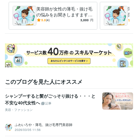
心
美容
頭皮
髪の毛
家族
友人
子育て
介護
栄養
化粧品
美容師が女性の薄毛・抜け毛
薄毛
の悩みをお聞きしますます
美容
分け目・つむじ・抜け毛・人
現役
5.0
(4)
3,000
円
-
(1)
目が気になる方へ
容師
このブログを見た人にオススメ
シャンプーすると髪がごっそり抜ける・・・と
不安な40代女性へ
記事
美容・ファッション
ふわいろや・薄毛、抜け毛専門美容師
2026/03/05 11:56