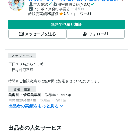
本人確認
機密保持契約(NDA)
インボイス発行事業者
未登録
総販売実績
25
評価
4.8
フォロワー
31
無料で見積り相談
メッセージを送る
フォロー
31
スケジュール
平日１０時から１５時

土日は対応不可

時間もご相談次第では他時間で対応させていただきます。
資格・検定
美容師・管理美容師
取得年 : 1995年
日商簿記検定2級
取得年 : 1991年
出品者の実績をもっと見る
得意分野
住まい・美容・生活相談
髪の毛の悩み
ウイッグ
髪の毛
エステ
美容業
頭皮
メンタル
心理
出品者の人気サービス
悩み相談・カウンセリング
女性の悩み、男性の悩み、話し相手