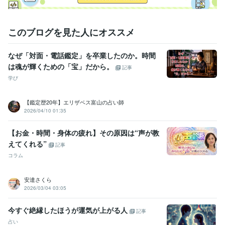
このブログを見た人にオススメ
なぜ「対面・電話鑑定」を卒業したのか。時間
は魂が輝くための「宝」だから。
記事
学び
【鑑定歴20年】エリザベス富山の占い師
2026/04/10 01:35
【お金・時間・身体の疲れ】その原因は“声が教
えてくれる”
記事
コラム
安達さくら
2026/03/04 03:05
今すぐ絶縁したほうが運気が上がる人
記事
占い