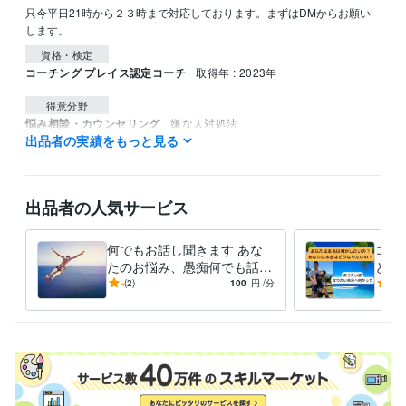
只今平日21時から２３時まで対応しております。まずはDMからお願い
します。
資格・検定
コーチング プレイス認定コーチ
取得年 : 2023年
得意分野
悩み相談・カウンセリング
嫌な人対処法
出品者の実績をもっと見る
仕事
悩み相談・カウンセリング
健康習慣
幸せになる方法
健康
出品者の人気サービス
何でもお話し聞きます あな
コー
たのお悩み、愚痴何でも話し
とを
てください。
いの
-
(2)
100
円
/分
-
(1)
けま