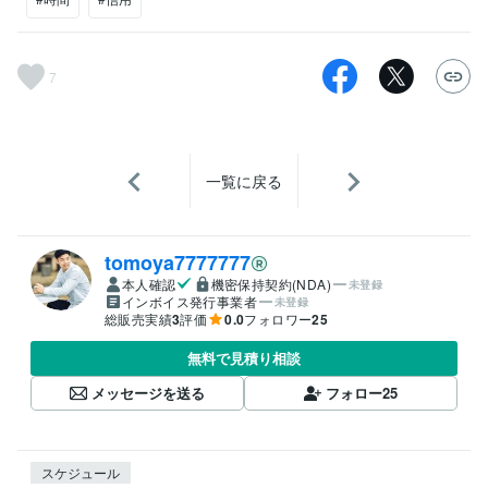
7
一覧に戻る
tomoya7777777
本人確認
機密保持契約(NDA)
未登録
インボイス発行事業者
未登録
総販売実績
3
評価
0.0
フォロワー
25
無料で見積り相談
メッセージを送る
フォロー
25
スケジュール