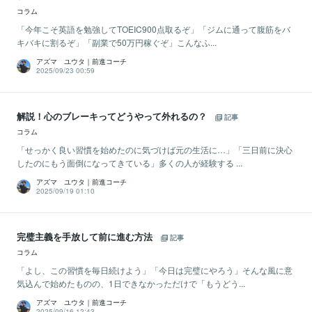
コラム
「今年こそ英語を勉強してTOEIC900点取るぞ」「ジムに通って腹筋をバ
キバキに割るぞ」「副業で50万円稼ぐぞ」こんなふ...
アズマ ユウタ｜前進コーチ
2025/09/23 00:59
解説！心のブレーキってどうやって外れるの？
記事
コラム
「せっかく良い習慣を始めたのに気づけば元の生活に…」「三日前に決心
したのにもう面倒になってきている」多くの人が経験する ...
アズマ ユウタ｜前進コーチ
2025/09/19 01:10
完璧主義を手放して前に進む方法
記事
コラム
「よし、この習慣を毎日続けよう」「今日は完璧にやろう」そんな風に意
気込んで始めたものの、1日できなかっただけで「もうどう...
アズマ ユウタ｜前進コーチ
2025/09/16 12:43