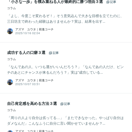
「小さな一歩」を積み重ねる人が最終的に勝つ理由３選
記事
コラム
「よし、今度こそ変わるぞ！」そう意気込んで大きな目標を立てたのに、
三日坊主で終わった経験はありませんか？実は、結果を出す...
アズマ ユウタ｜前進コーチ
2025/10/16 02:04
成功する人の口癖３選
記事
コラム
「なんであの人、いつも運がいいんだろう？」「なんであの人だけ、ピン
チのあとにチャンスが来るんだろう？」実は“成功している...
アズマ ユウタ｜前進コーチ
2025/10/07 03:51
自己肯定感を高める方法３選
記事
コラム
「周りの人より自分は劣ってる…」「またできなかった。やっぱり自分は
ダメなんだ」こんなふうに自分に言い聞かせていませんか？...
アズマ ユウタ｜前進コーチ