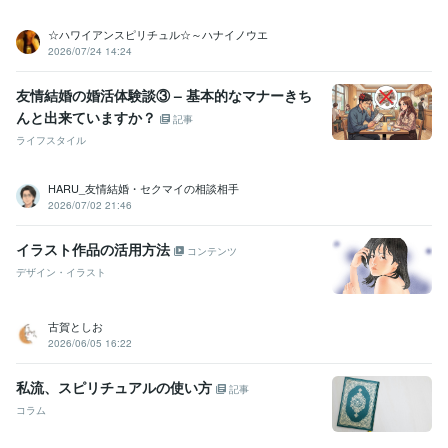
☆ハワイアンスピリチュル☆～ハナイノウエ
2026/07/24 14:24
友情結婚の婚活体験談③ – 基本的なマナーきち
んと出来ていますか？
記事
ライフスタイル
HARU_友情結婚・セクマイの相談相手
2026/07/02 21:46
イラスト作品の活用方法
コンテンツ
デザイン・イラスト
古賀としお
2026/06/05 16:22
私流、スピリチュアルの使い方
記事
コラム