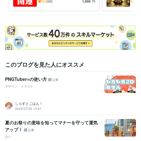
大事な事は良き日を！悪い日
強力
5.0
(43)
1,000
円
5.0
を選ぶとトラブルが付きまと
い物
う✅
授
このブログを見た人にオススメ
PNGTuber+の使い方
記事
デザイン・イラスト
しらすとごはん！
2026/07/26 13:47
夏のお祭りの意味を知ってマナーを守って運気
アップ！
記事
占い