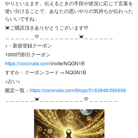
やりといえます。伝えるときの手段や状況に応じて言葉を
使い分けることで、あなたの思いやりの気持ちが伝わった
らいいですね」
💓ご購読頂きありがとうございます💛
＿＿＿＿＿＿💛＿＿＿＿＿＿＿＿💓＿＿＿＿＿＿
<・新規登録クーポン
1000円割引クーポン
https://coconala.com/
invite/NQGN1B
すずか：クーポンコード→ NQGN1B
<占い>
鑑定一覧：
https://coconala.com/blogs/3162848/385656
＿＿＿＿＿＿💓＿＿＿＿＿＿＿＿＿💛＿＿＿＿＿＿