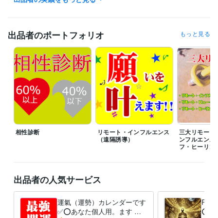
✅ 詳細に鑑定し文章でお届け致します。

✅ 高評価はすごくすごく嬉しく大喜びします(^^♪
出品者のポートフォリオ
もっと見る
経験職種
コンサルタント / 組織・人事コンサルタント
経験年数 : 7年
得意分野
占い
算命学・統計学・ユング心理学Loop理論
算命学
復縁
鬱
弱メンタル
占い
恋愛
相性
ふくえん
悩み相談・カウンセリング
リモート・インフルエンス（遠隔誘導）
パラレルワールド
引寄せ
リモート・インフルエ
遠隔誘導
復縁
ふくえん
恋愛
婚活
縁結び
相性診断
リモート・インフルエンス
三大リモート
（遠隔誘導）
ンフルエンス
フ・ヒーリン
出品者の人気サービス
運氣（運勢）カレンダーです
RV
✅⭕あなた個人用。ます ❤️
⭕サ