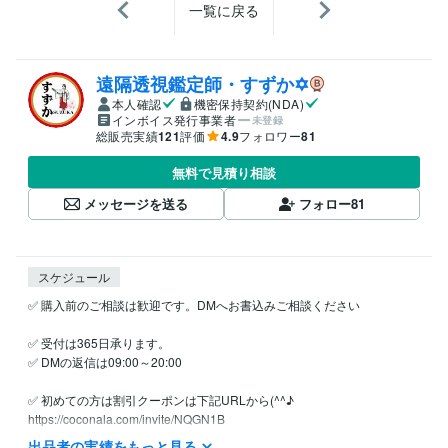
一覧に戻る
遠隔透視鑑定師・すずか✡
本人確認
機密保持契約(NDA)
インボイス発行事業者
未登録
総販売実績
121
評価
4.9
フォロワー
81
無料で見積り相談
メッセージを送る
フォロー
81
スケジュール
✅ 購入前のご相談は歓迎です。DMへお書込みご相談ください

✅ 受付は365日承ります。

✅ DMの返信は09:00～20:00

✅ 初めての方は割引クーポンは下記URLから(^^♪

https://coconala.com/invite/NQGN1B

ご注文には順番にお返事差し上げております。

出品者の実績をもっと見る