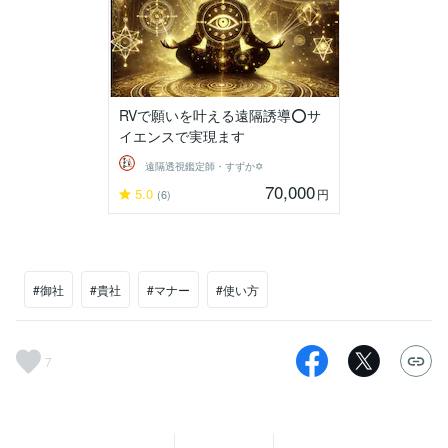
RVで願いを叶える遠隔誘導⭕サ
イエンスで実現ます
遠隔透視鑑定師・すずか✡
70,000
5.0
円
(6)
#御社
#貴社
#マナー
#使い方
7