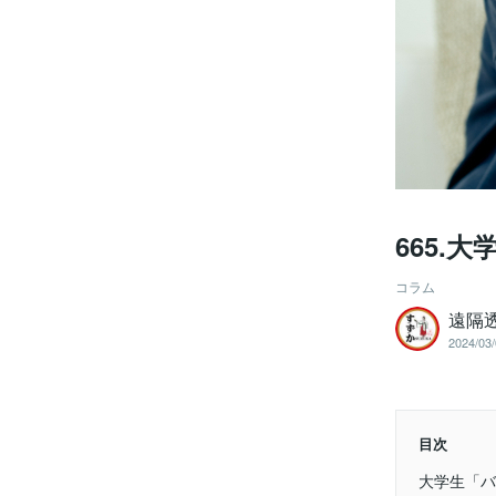
665.
コラム
遠隔
2024/03/
目次
大学生「バ