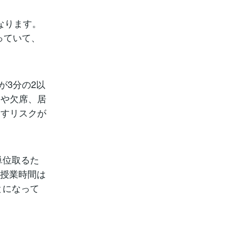
なります。
っていて、
が3分の2以
刻や欠席、居
とすリスクが
単位取るた
の授業時間は
とになって