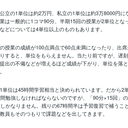
立の1単位は約2万円、私立の1単位は約3万8000円に
業は一般的に1コマ90分、半期15回の授業が2単位とな
などについては4単位以上のものもあります。
授業の成績が100点満点で60点未満になったり、出席
りすると、単位をもらえません。当たり前ですが、遅
提出の不備などが増えるほど成績が下がり、単位を落
。
単位は45時間学習相当と決められています。だから2
時間勉強しなければならないのですが、「90分×15回」
にしかなりません。残りの67時間半は予習復習で補うこ
教員もそのつもりで課題などを出してきます。