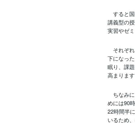
すると国公
講義型の授
実習やゼミ
それぞれの
下になった
眠り、課題
高まります
ちなみに1
めには90
22時間半
いるため、