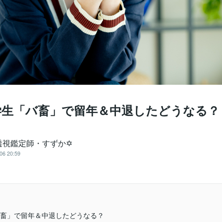
大学生「バ畜」で留年＆中退したどうなる？
透視鑑定師・すずか✡
06 20:59
畜」で留年＆中退したどうなる？