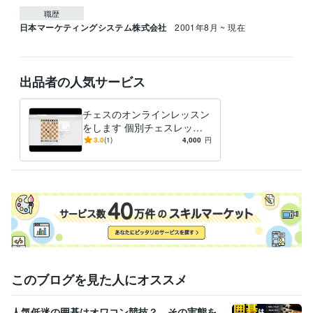
職歴
日本マーケティングシステム株式会社
2001年8月 ~ 現在
出品者の人気サービス
チェスのオンラインレッスン
をします 個別チェスレッス
ン（BAN経験なし！）
3.0
(1)
4,000
円
このブログを見た人にオススメ
人気低迷の囲碁はオワコン競技？ その実態を