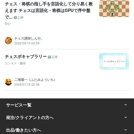
チェス・将棋の指し手を言語化して分り易く教
えます チェスは言語化・将棋はGPUで序中盤
で...
記事
学び
チェス講師しんや。
2022/06/10 02:59
チェスボキャブラリー
記事
エンタメ・趣味
二海陽一（ふたみよういち）
2026/07/18 22:58