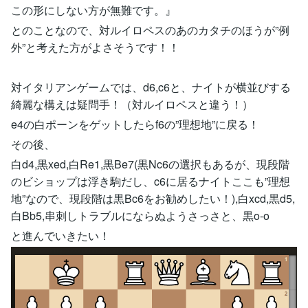
この形にしない方が無難です。』
とのことなので、対ルイロペスのあのカタチのほうが”例
外”と考えた方がよさそうです！！
対イタリアンゲームでは、d6,c6と、ナイトが横並びする
綺麗な構えは疑問手！（対ルイロペスと違う！）
e4の白ポーンをゲットしたらf6の”理想地”に戻る！
その後、
白d4,黒xed,白Re1,黒Be7(黒Nc6の選択もあるが、現段階
のビショップは浮き駒だし、c6に居るナイトここも”理想
地”なので、現段階は黒Bc6をお勧めしたい！),白xcd,黒d5,
白Bb5,串刺しトラブルにならぬようさっさと、黒o-o
と進んでいきたい！