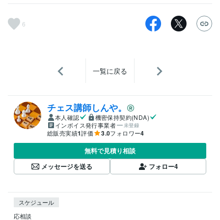
6
一覧に戻る
チェス講師しんや。
本人確認
機密保持契約(NDA)
インボイス発行事業者
未登録
総販売実績
1
評価
3.0
フォロワー
4
無料で見積り相談
メッセージを送る
フォロー
4
スケジュール
応相談