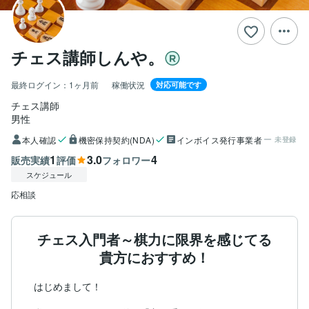
チェス講師しんや。
最終ログイン：
1ヶ月前
稼働状況
対応可能です
チェス講師
男性
本人確認
機密保持契約(NDA)
インボイス発行事業者
未登録
1
3.0
4
販売実績
評価
フォロワー
スケジュール
応相談
チェス入門者～棋力に限界を感じてる
貴方におすすめ！
はじめまして！
