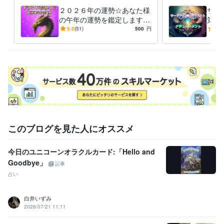
【家事都合により時間などのご協力を頂きます。】

２０２６年の運勢☆あなた様
サー
の午年の運勢を鑑定します
第三
♡ご依頼下さいました順に対応致します。

ＤＲＡＧＯＮおみくじ感覚☆
能力
5.0
(51)
500
円
5.0
私の準備が整いましたら、鑑定・ヒーリング・アチュンーメントに入り
午年の運勢は？【８月以降の
グ・
ます。

運勢☆】
何卒よろしくお願い致します。

おかげさまで本年３月で5周年目をむかえました★彡

皆様に感謝です(ㅅ´꒳` )
経験職種
営業 / 営業事務・アシスタント
経験年数 : 7年
事務・ビジネスサポート / 事務（一般事務）
経験年数 : 5年
このブログを見た人にオススメ
受賞歴
双子ちゃんを出産したで賞
東日本大震災で被災に合ったで賞
ココナ
今日のユニコーンオラクルカード:「Hello and
ラ　シルバーランク
ココナラ　ブロンズランク
ココナラ  シルバー
ランク帰って来ました(^-^)
ココナラ  ブロンズランクになりました
Goodbye」
記事
ココナラシルバーランク帰って来ました
占い
資格・検定
白井いずみ
メンタル心理カウンセラー
取得年 : 2020年
2026/07/21 11:11
上級心理カウンセラー
取得年 : 2021年
タロットリーディングマスター
取得年 : 2022年