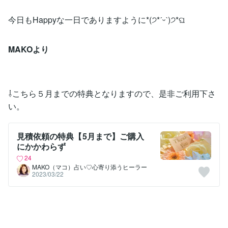
今日もHappyな一日でありますように*(੭*ˊᵕˋ)੭*ଘ
MAKOより
⇩こちら５月までの特典となりますので、是非ご利用下さ
い。
見積依頼の特典【5月まで】ご購入
にかかわらず
24
MAKO（マコ）占い♡心寄り添うヒーラー
2023/03/22