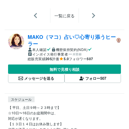
一覧に戻る
MAKO（マコ）占い♡心寄り添うヒー
ラー
本人確認
機密保持契約(NDA)
インボイス発行事業者
未登録
総販売実績
205
評価
5.0
フォロワー
507
無料で見積り相談
メッセージを送る
フォロー
507
スケジュール
【 平日、土日９時～２３時まで】

☆10日〜16日のお盆期間中は、

対応が遅くなります。

【１３日１４日はお休み致します】
