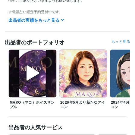
何卒ご了承くださいますようお願い致します。

☆電話占い鑑定予約受付中です。

お気軽にお声掛け下さい。

出品者の実績をもっと見る
不定休です。

私用で少しお時間をいただく場合もございますが、

お時間のご了承くださいませ。

出品者のポートフォリオ
もっと見る
どうぞ宜しくお願い致しますm(_ _)m

▲注意▲

また、ご確認の返信がいただけません場合。

鑑定をお届けしましてから、お返事いただけないまま48時間で、正式な
納品をお出しさせていただきます。

何卒ご了承くださいませ。

主婦業のスキマにいつでも対応可能です(*˘︶˘*).｡*♡

MAKO（マコ）ボイスサン
2026年5月より新たなアイ
2024年4月MA
プル
コン
コン
『心のままに生きること』決してわがままでなく自分らしく日々一生懸
命輝いていきたいですね(*^^*)

出品者の人気サービス
【お電話はご予約となります。

DMなどで日時ご相談下さいます様お願い致します。】
