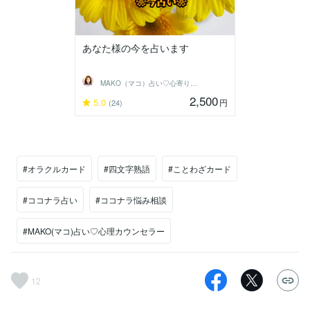
あなた様の今を占います
MAKO（マコ）占い♡心寄り添うヒーラー
2,500
5.0
円
(24)
#オラクルカード
#四文字熟語
#ことわざカード
#ココナラ占い
#ココナラ悩み相談
#MAKO(マコ)占い♡心理カウンセラー
12