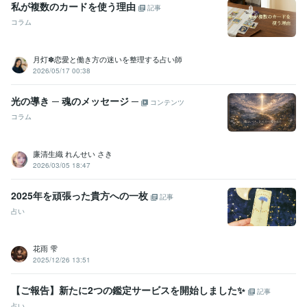
私が複数のカードを使う理由
記事
その他ツール
コラム
実母の鬱病、パニック障害に寄添う:10年
お悩み・人生相談:29年
我が子の不登校経験:2年
月灯✽恋愛と働き方の迷いを整理する占い師
オラクルカード・タロットカード【２０２２．8月】:3年
2026/05/17 00:38
エネルギーワーク【２０２３．５月開始】:2年
得意分野
光の導き ─ 魂のメッセージ ─
コンテンツ
悩み相談・カウンセリング
愚痴やお悩み、お話し相手
メンタル、鬱
コラム
病、パニック障害のお悩み相談
不登校・子育てのお悩み相談
カウンセリング
子育て
不登校
恋愛
人間関係
話し相手
お悩み相談
心のお悩み
双子育児
廉清生織 れんせい さき
占い
タロット・オラクルカード占い
エネルギーワーク
ハンドメイ
2026/03/05 18:47
ド
オラクルカード
恋愛占い
悩み占い
ヒーリング
アチューンメント
2025年を頑張った貴方への一枚
記事
前世占い
守護霊占い
運勢
タロットカード
インナーチャイルド
占い
花雨 雫
2025/12/26 13:51
【ご報告】新たに2つの鑑定サービスを開始しました✨
記事
占い