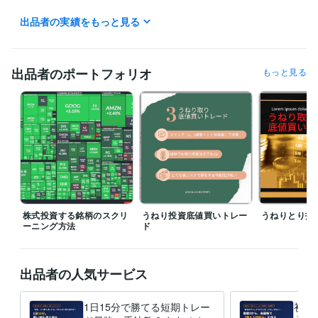
出品者の実績をもっと見る
資格・検定
TOEIC
取得年 : 2020年
ビジネス・クリエイティブツール
出品者のポートフォリオ
もっと見る
WordPress:7年
Access:10年
Excel:20年
Google サイト:10年
Google スプレッドシート:5年
Google ドキュメント:5年
Keynote:5年
Numbers:5年
Pages:5年
PowerPoint:15年
Word:20年
Microsoft Project:5年
ChatGPT:1年
Canva:5年
得意分野
資産運用・副業の相談
米国株投資、長期投資
長期の株式投資戦略
テンバガー株・割安成長株の発掘
株式投資
米国株投資
長期投資
成長株投資
テンバガー
資産運用・副業の相談
日本株・海外株・FXの短期売買
スイングト
レード
うねり投資術
株式投資する銘柄のスクリ
うねり投資底値買いトレー
うねりとり投
スイングトレード
短期株式投資
米国株
株式投資
ーニング方法
ド
出品者の人気サービス
1日15分で勝てる短期トレー
初心