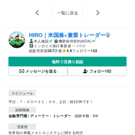
一覧に戻る
HIRO｜米国株×兼業トレーダー
本人確認
機密保持契約(NDA)
インボイス発行事業者
未登録
総販売実績
387
評価
4.9
フォロワー
102
無料で見積り相談
メッセージを送る
フォロー
102
スケジュール
平日：７：００〜２１：００、土日：終日OKです！
経験職種
金融専門職 / ディーラー・トレーダー
経験年数 : 8年
受賞歴
世界初の車載メカトロシステムに関する特許