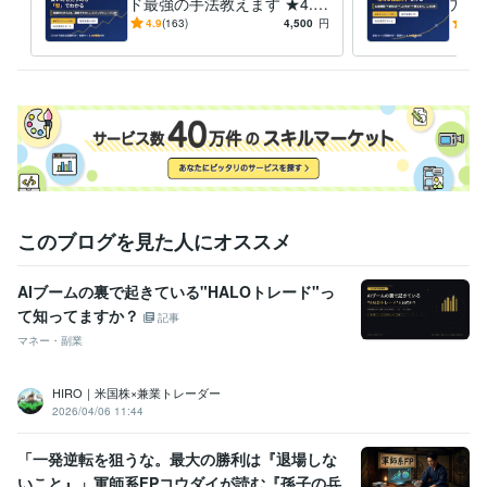
ド最強の手法教えます ★4.9
方教
｜知識ゼロでも、買い時・売
らO
4.9
(163)
4,500
円
5.0
り時がわかるようになる
米国
このブログを見た人にオススメ
AIブームの裏で起きている"HALOトレード"っ
て知ってますか？
記事
マネー・副業
HIRO｜米国株×兼業トレーダー
2026/04/06 11:44
「一発逆転を狙うな。最大の勝利は『退場しな
いこと』」軍師系FPコウダイが読む『孫子の兵