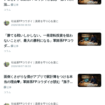
法...
記事
コラム
社会派FPコウダイ｜資産を守り心を楽に
2026/08/08 08:50
「勝てる戦いしかしない。一発逆転投資を狙わ
ないことが、最大の勝利になる」軍師系FPコウ
ダ...
記事
コラム
社会派FPコウダイ｜資産を守り心を楽に
2026/08/07 08:33
面倒くさがりな僕がアプリで家計簿をつける本
当の理由🛡️」軍師系FPコウダイが読む『孫子...
記事
コラム
社会派FPコウダイ｜資産を守り心を楽に