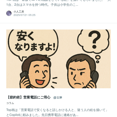
1台、2台はスマホを持つ時代。子供は小学生のこ...
小人工房
2025/07/21 05:25
【節約術】営業電話にご用心
記事
コラム
Top画は「営業電話で安くなると話しかける人と、疑う人の絵を描いて」
とCopilotに頼みました。先日携帯電話に連絡があ...