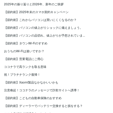
2025年の振り返りと2026年、新年のご挨拶
【節約術】2025年末のスマホ契約キャンペーン
【節約術】これからパソコンは買いにくくなるのか？
【節約術】パソコンの値上がりショックに備えましょう。
【節約術】パソコンの品切れ、値上がりが予想されていま...
【節約術】タウンWi-Fiのすすめ
おうちのWi-Fiは速いですか？
【節約術】営業電話にご用心
ココナラで高ランクを取る意味
祝！プラチナランク復帰！
【節約術】Xaomi製品なかなかいいかも
注意喚起！ココナラのメッセージで詐欺サイトへ誘導！
【節約術】こどもの自動車保険のおすすめ
【節約術】ディーラーでバッテリー交換すると損をする？