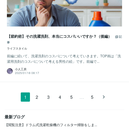
【節約術】その洗濯洗剤、本当にコスパいいですか？（後編）
記
事
ライフスタイル
前編に続いて、洗濯洗剤のコスパについて考えていきます。TOP画は「洗
濯用洗剤のコスパについて考える男性の絵」です。前編で...
小人工房
2025/01/18 08:17
…
1
2
3
4
5
5
最新ブログ
【閲覧注意】ドラム式洗濯乾燥機のフィルター掃除をしま...