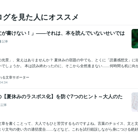
ログを見た人にオススメ
文が書けない！」——それは、本を読んでいないせいでは
記事
あの光景」、覚えはありませんか？ 夏休みの宿題の中でも、とくに「読書感想文」に
でしょうか。 本は読み終わったのに、そこから全然進まない……何時間も机に向か.
わる文章サポーター
04:34
の【夏休みのラスボス化】を防ぐ7つのヒント～大人のた
記事
文章を書くことって、大人でもひと苦労するものですよね。言葉のチョイス、文と
まり文句の使い方の適切度合……などなど。これを試行錯誤しながら身につける絶好の