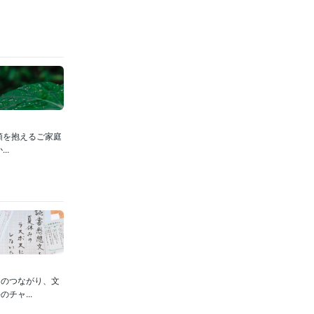
頭を抱えるご家庭
..
文のつながり、文
チャ...