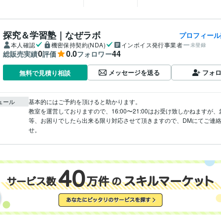
探究＆学習塾｜なぜラボ
プロフィール
本人確認
機密保持契約(NDA)
インボイス発行事業者
未登録
0
0.0
44
総販売実績
評価
フォロワー
メッセージを送る
フォ
無料で見積り相談
ュール
基本的にはご予約を頂けると助かります。

教室を運営しておりますので、16:00〜21:00はお受け致しかねますが
等、お困りでしたら出来る限り対応させて頂きますので、DMにてご連
せ。