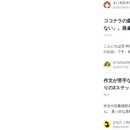
まに先生＠
2026/08/02 
ココナラの森
ない」。急
コラム
こんにちは😊 
のお話」です。修
ひろの心の
2026/07/29 
作文が苦手
りの3ステ
学び
作文や読書感想
ん。 真っ白な原
ひなた｜伝
2026/06/29 