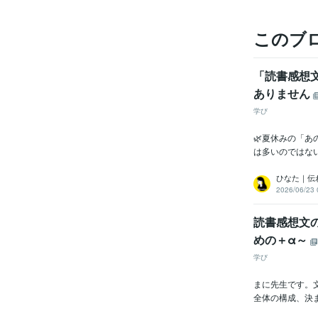
このブ
「読書感想
ありません
学び
🌿夏休みの「
は多いのではない
ひなた｜伝
2026/06/23 
読書感想文
めの＋α～
学び
まに先生です。
全体の構成、決