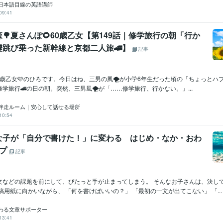
日本語目線の英語講師
09:41
🌳夏さんぽ🌻60歳乙女【第149話｜修学旅行の朝「行か
遽跳び乗った新幹線と京都二人旅🚄】
記事
60歳乙女🩷のひろです。今日はね、三男の風🌪️が小学6年生だった頃の「ちょっと
学旅行🚄の日の朝。突然、三男風🌪️が「……修学旅行、行かない。」...
伴走ルーム｜安心して話せる場所
10:54
な子が「自分で書けた！」に変わる はじめ・なか・おわ
ップ
記事
文などの課題を前にして、ぴたっと手が止まってしまう。 そんなお子さんは、決し
稿用紙に向かいながら、 「何を書けばいいの？」 「最初の一文が出てこない」 「...
わる文章サポーター
13:41