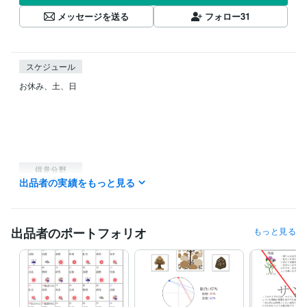
メッセージを送る
フォロー
31
スケジュール
お休み、土、日

得意分野
出品者の実績をもっと見る
占い
性格診断、個性分析
占い
鑑定
個性
性格
出品者のポートフォリオ
もっと見る