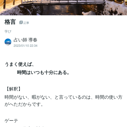
格言
記事
学び
占い師 導春
2023/01/10 22:34
うまく使えば、
時間はいつも十分にある。
【解釈】
時間がない、暇がない、と言っているのは、時間の使い方
がへただからです。
ゲーテ