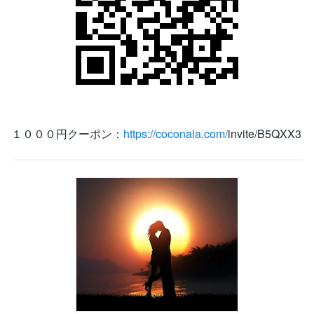
１０００円クーポン：
https://coconala.com/
invite/B5QXX3