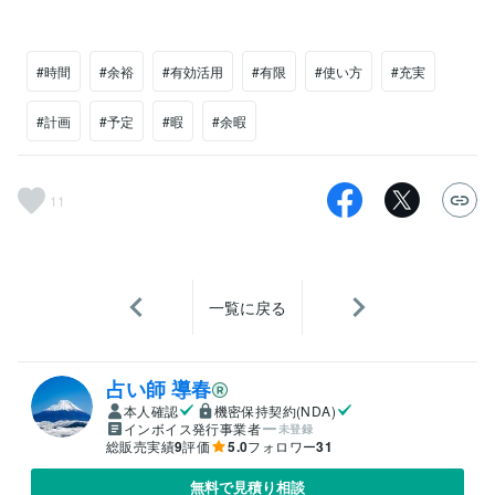
#時間
#余裕
#有効活用
#有限
#使い方
#充実
#計画
#予定
#暇
#余暇
11
一覧に戻る
占い師 導春
本人確認
機密保持契約(NDA)
インボイス発行事業者
未登録
総販売実績
9
評価
5.0
フォロワー
31
無料で見積り相談