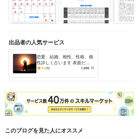
出品者の人気サービス
恋愛、結婚、相性、性格、個
性詳しく占います 表面だけ
ではわからない本当の自分自
5.0
(5)
1,500
円
身と相手の性格が明確に!!
このブログを見た人にオススメ