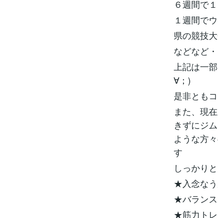
６週間で
１週間で
県の競技
などなど
上記は一部
∀；)
是非ともコ
また、現在
きずにジム
ような方々
す
しっかり
★入念な
★バラン
★筋力ト