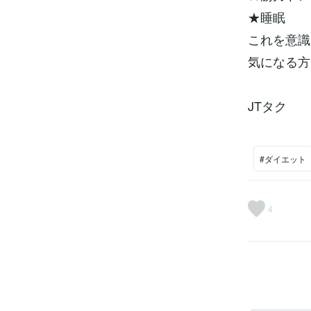
★睡眠
これを意識
気になる方
JTタク
#ダイエット
4