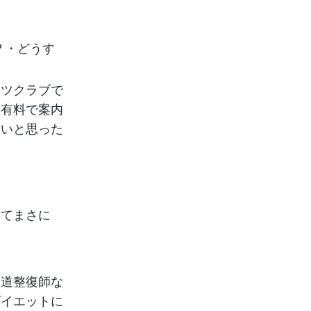
？・どうす
ーツクラブで
ら有料で案内
ないと思った
きてまさに
柔道整復師な
ダイエットに