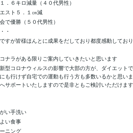
１１．６キロ減量（４０代男性）
ウエスト５．１㎝減
大会で優勝（５０代男性）
・・・
ですが皆様ほんとに成果をだしており都度感動しておりま
コナラがある限りご案内していきたいと思います
新型コロナウィルスの影響で大部の方が、ダイエット
にも行けず自宅での運動も行う方も多数いるかと思い
へサポートいたしますので是非ともご検討いただけま
と
うがい手洗い
スよい食事
レーニング