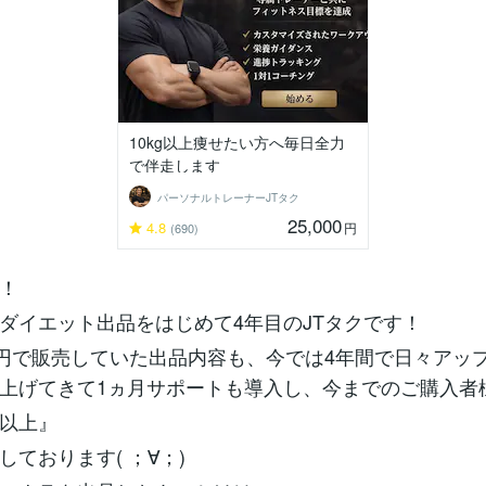
10kg以上痩せたい方へ毎日全力
で伴走します
パーソナルトレーナーJTタク
25,000
4.8
円
(690)
て！
ダイエット出品をはじめて4年目のJTタクです！
0円で販売していた出品内容も、今では4年間で日々アッ
上げてきて1ヵ月サポートも導入し、今までのご購入者
件以上』
しております( ；∀；)