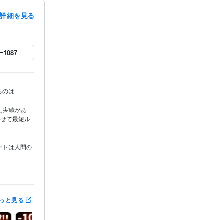
詳細を見る
ー
1087
のは

た実績があ
わせて最短ル
ートは人間の
る1ヶ月を全
っと見る
セージにてご