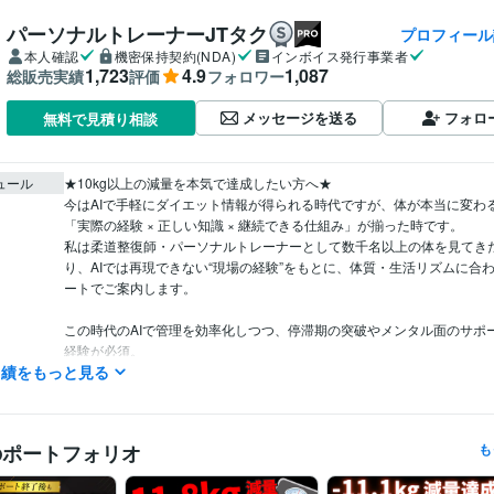
パーソナルトレーナーJTタク
プロフィール
本人確認
機密保持契約(NDA)
インボイス発行事業者
1,723
4.9
1,087
総販売実績
評価
フォロワー
メッセージを送る
フォロ
無料で見積り相談
ュール
★10kg以上の減量を本気で達成したい方へ★

今はAIで手軽にダイエット情報が得られる時代ですが、体が本当に変わる
「実際の経験 × 正しい知識 × 継続できる仕組み」が揃った時です。

私は柔道整復師・パーソナルトレーナーとして数千名以上の体を見てき
り、AIでは再現できない“現場の経験”をもとに、体質・生活リズムに合
ートでご案内します。

この時代のAIで管理を効率化しつつ、停滞期の突破やメンタル面のサポ
経験が必須。

実績をもっと見る
本気で変わりたい方は、ぜひ一度ご相談ください。あなたの人生が変わ
力でサポートします。

★ご購入ご検討の方へお知らせ★

のポートフォリオ
も
ご購入についてご不明な点やご不安なことがありましたらお気軽にメッ
連絡お待ちしております。
