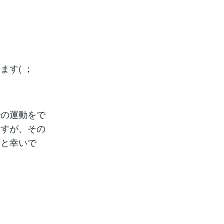
す( ；
での運動をで
ますが、その
すと幸いで