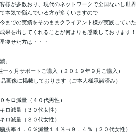
客様が多数おり、現代のネットワークで全国ないし世
して本気で悩んでいる方が多くいますので
今までの実績をそのままクライアント様が実践してい
成果を出してくれることが何よりも感激しております
一番痩せた方は・・・
ロ減』
性一ヶ月サポートご購入（２０１９年９月ご購入）
出品画像に掲載しております（ご本人様承諾済み）
１０キロ減量（４０代男性）
７キロ減量（３０代女性）
７キロ減量（３０代女性）
脂肪率４．６％減量１４％→９．４％（２０代女性）