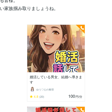
る皆様。
い家族掴み取りましょうね。
婚活している男女、結婚へ導きま
す
ゆう♡心の整理
100
4.8
円
/分
(20)