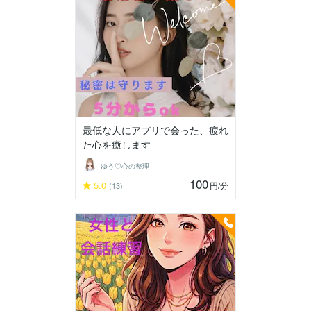
最低な人にアプリで会った、疲れ
た心を癒します
ゆう♡心の整理
100
5.0
円
/分
(13)