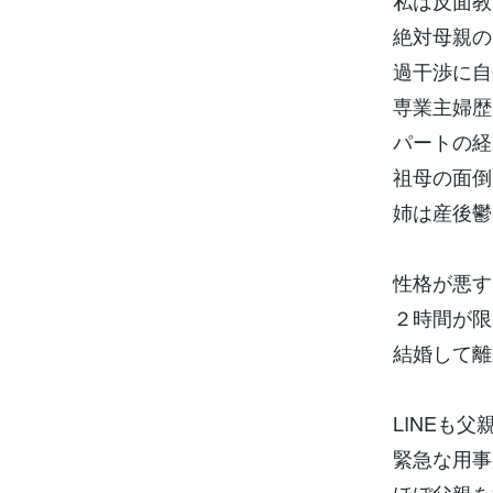
私は反面教
絶対母親の
過干渉に自
専業主婦歴
パートの経
祖母の面倒
姉は産後鬱
性格が悪す
２時間が限
結婚して離
LINEも
緊急な用事