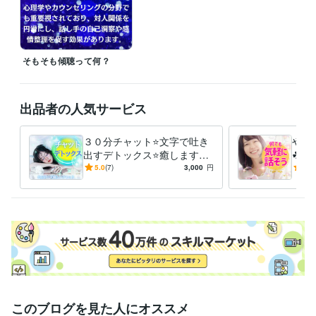
ご相談されたい要点を先にお伝えされてもOKです！

お気軽に何でもご質問くださいね。

【大切にしていること】

そもそも傾聴って何？
・傾聴を重視しています。

・絶対にあなたを否定はしません。

・アドバイス目的ではなく、お話しを丁寧にお聴きします。

(୨୧•͈ᴗ•͈)◞ᵗʱᵃᵑᵏઽ

出品者の人気サービス
３０分チャット⭐文字で吐き
やさ
■━━━━━━━━━━□

出すデトックス⭐癒します
☘電
┃ココナラ未登録の方へ┃

【チャット】デトックス⭐あ
も㊙
5.0
(7)
3,000
円
4.9
□━━━━━━━━━━■

なたの安心空間⭐心が楽にな
セラ
以下リンクよりご登録いただくとココナラより1000ポイント付与されま
る体験を
す。

（認証完了後、4営業日以内に付与）

https://coconala.com/invite/F8CSJV

招待コード：F8CSJV
経験職種
営業 / 海外営業
経験年数 : 8年
ライフスタイル・その他 / カウンセラー・コーチ
経験年数 : 12年
ライフスタイル・その他 / キャリア・資格アドバイザー
経験年数 : 5
このブログを見た人にオススメ
年