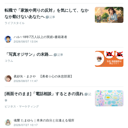
職歴
転職で「家族や周りの反対」を気にして、なか
傾聴カウンセラーになるまでの道①
2013年2月 ~ 現在
なか動けないあなたへ
記事
傾聴カウンセラーになるまでの道②
2021年2月 ~ 現在
ライフスタイル
受賞歴
産業カウンセラーと出会わなかったら今の私はいない奇跡の合格
国
ハル✨18年7万人以上の実績×書籍著者
2026/08/07 13:04
家資格キャリコン試験官が傾聴力を高く評価して下さり一発合格
国
家資格精神保健福祉士になるためキツイ実習も頑張った一発合格
「写真オジサン」の末路…
記事
資格・検定
コラム
産業カウンセラー
取得年 : 2012年
キャリアコンサルタント
取得年 : 2019年
精神保健福祉士
取得年 : 2020年
眞紗矢・まさや 【勇者☆心の休息部屋】
2026/08/07 11:47
ビジネス・クリエイティブツール
Excel:15年
PowerPoint:15年
Google サイト:10年
[画面そのまま]「電話相談」するときの流れ
記
Google スプレッドシート:10年
Google スライド:10年
事
Google ドキュメント:10年
Word:15年
Moneyfoward:10年
ビジネス・マーケティング
ジョブカン会計:10年
Canva:0年
その他ツール
魂響 たまゆら｜本来の自分と出逢える場所
傾聴スキル（産業カウンセラー）:12年
2026/07/27 10:17