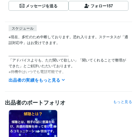
メッセージを送る
フォロー
157
スケジュール
※現在、多忙のため中断しております。恐れ入ります。ステータスが「通
話対応中」はお受けできます。

____________________________

「アドバイスよりも、ただ聞いて欲しい」「聞いてくれることで整理が
できた」とご好評いただいております。

※待機中はいつでも電話可能です。

出品者の実績をもっと見る
お勧め：即レスチャット「電話と同様、レスポンスが早いのでホッとす
る」と感想をいただいてます。

↓

https://coconala.com/services/3623541

出品者のポートフォリオ
もっと見る
❖・・

カウンセラーとして従事しているため

ご希望に添えない時間帯があります。

❖・・
