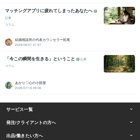
グリーフケア（死別の悲嘆を抱える方のサポート）:3年
直観力・洞察力が強い（第六感が高い）:99年
マッチングアプリに疲れてしまったあなたへ
人の魅力・強みを見つけるスキル:99年
記事
コラム
得意分野
悩み相談・カウンセリング
恋愛相談
恋愛
婚活
複雑恋愛
失恋
復縁
マッチングアプリ
結婚相談所の代表カウンセラー松尾
悩み相談・カウンセリング
魅力と強みを引き出す
2026/08/07 07:57
魅力
強み
潜在能力
「今この瞬間を生きる」ということ
記事
語学力
英語
ビジネスレベル
コラム
あかり♡心の小部屋
2026/07/19 09:06