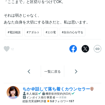
「ここまで」と区切りをつけてOK。
それは弱さじゃなく、
あなた自身を大切にする強さだと、私は思います。
#電話相談
#アダルト
#エロ電
#自分の心を守る
12
一覧に戻る
ちか＠話して落ち着くカウンセラー
本人確認
機密保持契約(NDA)
インボイス発行事業者
未登録
総販売実績
91
評価
5.0
フォロワー
157