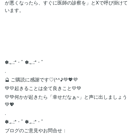
が悪くなったら、すぐに医師の診察を」とXで呼び掛けて
います。
✽.｡.:*・ﾟ ✽.｡.:*・ﾟ
.
🔮 ご購読に感謝です♡(^^♪💚💖💜
💚💛起きることは全て良きこと💛💚
💛💚何かが起きたら「幸せだなぁ~」と声に出しましょう
💚💖
.
✽.｡.:*・ﾟ ✽.｡.:*・ﾟ
ブログのご意見やお問合せ：