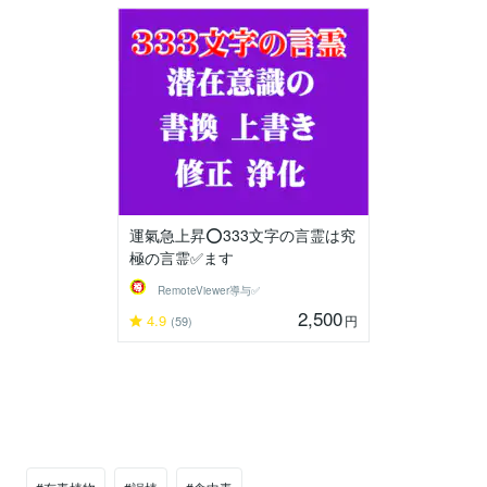
運氣急上昇⭕333文字の言霊は究
極の言霊✅ます
RemoteViewer導与✅
2,500
4.9
円
(59)