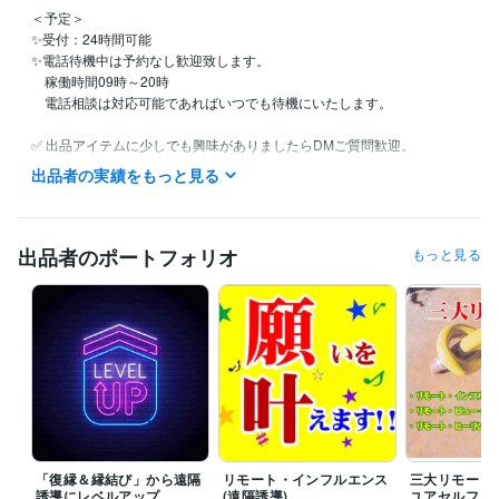
＜予定＞

✨受付：24時間可能

✨電話待機中は予約なし歓迎致します。

　稼働時間09時～20時

　電話相談は対応可能であればいつでも待機にいたします。

✅ 出品アイテムに少しでも興味がありましたらDMご質問歓迎。

✅ 割引クーポンコード →　KR68BV

出品者の実績をもっと見る
経験職種
マーケティング / 商品企画・開発
経験年数 : 40年
出品者のポートフォリオ
もっと見る
コンサルタント / 経営コンサルタント
経験年数 : 33年
経営・マネジメント / 経営者・CEO・COO
経験年数 : 33年
ライフスタイル・その他 / 占い師
経験年数 : 56年
受賞歴
審美眼（占い師になる為の本）
ビジネス・クリエイティブツール
Excel:40年
Word:40年
PowerPoint:35年
Adobe Illustrator:30年
得意分野
「復縁＆縁結び」から遠隔
リモート・インフルエンス
三大リモート
占い
Remote Viewer・占鑑定師
誘導にレベルアップ
(遠隔誘導)
ユアセルフ、