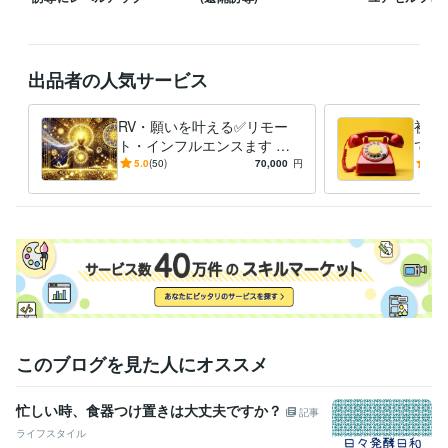
占い鑑定
ビジネス
恋愛
教育
復縁
ふくえん
遠隔透視
遠隔誘導
占い
遠隔透視・遠隔誘導・占い鑑定・運氣・
リモートビューイング
RV
遠隔誘導
遠隔透視
願い叶える
出品者の人気サービス
リモート・インフルエ
復縁
ふくえん
RV・願いを叶える✅リモー
初め
ト・インフルエンスます ❤️
でも
恋愛、復縁、仕事、金運、縁
て、
5.0
(50)
70,000
円
4.9
結び、縁切り他、体験報告有
フル
り
このブログを見た人にオススメ
忙しい時、食器つけ置きは大丈夫ですか？
記事
ライフスタイル