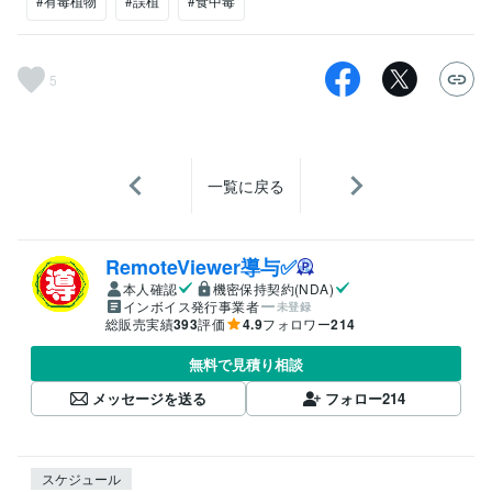
#有毒植物
#誤植
#食中毒
5
一覧に戻る
RemoteViewer導与✅
本人確認
機密保持契約(NDA)
インボイス発行事業者
未登録
総販売実績
393
評価
4.9
フォロワー
214
無料で見積り相談
メッセージを送る
フォロー
214
スケジュール