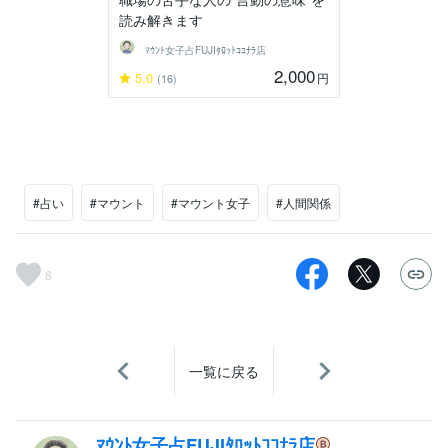
読み解きます
ﾏｳﾝﾄ女子占FUJIﾀﾛｯﾄｺｺﾅﾗ店
2,000
5.0
円
(16)
#占い
#マウント
#マウント女子
#人間関係
8
一覧に戻る
ﾏｳﾝﾄ女子占FUJIﾀﾛｯﾄｺｺﾅﾗ店