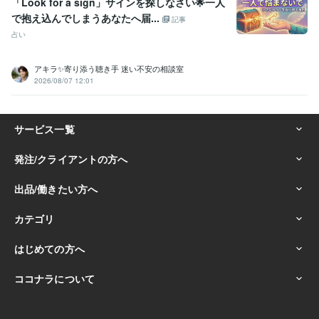
「Look for a sign」サインを探しなさい🌟一人
で抱え込んでしまうあなたへ届...
記事
占い
アキラ✨寄り添う聴き手 迷い不安の相談室
2026/08/07 12:01