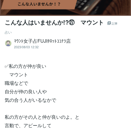
こんな人はいませんか!?㉗ マウント
記事
占い
ﾏｳﾝﾄ女子占FUJIﾀﾛｯﾄｺｺﾅﾗ店
2023/08/03 12:32
✅私の方が仲が良い
マウント
職場などで
自分が仲の良い人や
気の合う人がいるなかで
私の方がその人と仲が良いのよ。と
言動で、アピールして