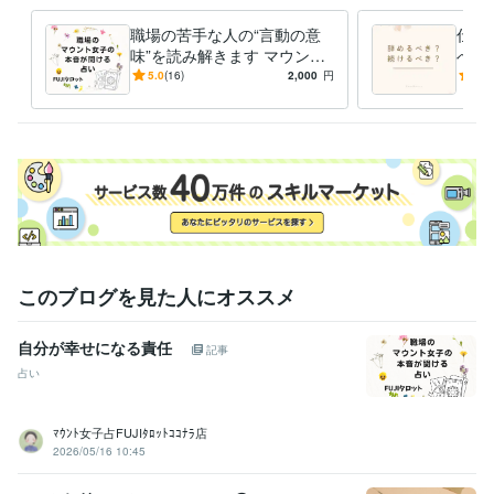
ココナラ　ブロンズランク
職場の苦手な人の“言動の意
仕事
資格・検定
味”を読み解きます マウント
べき
上級心理カウンセラー
取得年 : 2022年
傾向・具体的な対応/対策ま
間関
5.0
(16)
2,000
円
5.0
メンタル心理カウンセラー
取得年 : 2022年
で分かるタロット鑑定
ット
日商簿記検定2級
取得年 : 2008年
日商簿記検定3級
取得年 : 2006年
得意分野
占い
インスピレーションタロット
悩み相談・カウンセリング
心理カウンセラー
このブログを見た人にオススメ
自分が幸せになる責任
記事
占い
ﾏｳﾝﾄ女子占FUJIﾀﾛｯﾄｺｺﾅﾗ店
2026/05/16 10:45