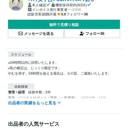
本人確認
機密保持契約(NDA)
インボイス発行事業者
未登録
総販売実績
25
評価
5.0
フォロワー
36
無料で見積り相談
メッセージを送る
フォロー
36
スケジュール
※24時間以内に回答いたします。

※私の鑑定は、じっくり鑑定です。

やむを得ず、24時間を超える場合は、その旨、ご連絡いたします。

経験職種
管理 / 経理
経験年数 : 2年
事務・ビジネスサポート / 事務（一般事務）
経験年数 : 13年
出品者の実績をもっと見る
ライフスタイル・その他 / 占い師
経験年数 : 4年
ライフスタイル・その他 / 講師・インストラクター
ライフスタイル・その他 / その他
経験年数 : 4年
出品者の人気サービス
受賞歴