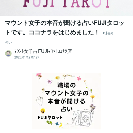
マウント女子の本音が聞ける占いFUJIタロッ
トです。ココナラをはじめました！
告知
占い
ﾏｳﾝﾄ女子占FUJIﾀﾛｯﾄｺｺﾅﾗ店
2023/01/12 07:27