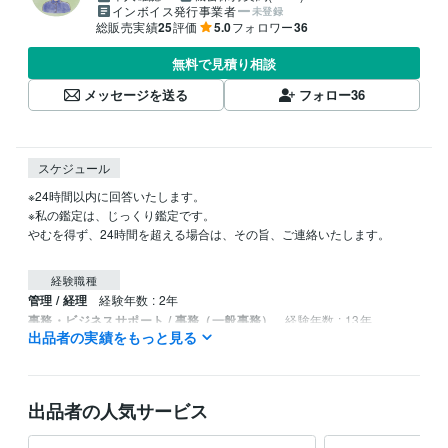
インボイス発行事業者
未登録
総販売実績
25
評価
5.0
フォロワー
36
無料で見積り相談
メッセージを送る
フォロー
36
スケジュール
※24時間以内に回答いたします。

※私の鑑定は、じっくり鑑定です。

やむを得ず、24時間を超える場合は、その旨、ご連絡いたします。

経験職種
管理 / 経理
経験年数 : 2年
事務・ビジネスサポート / 事務（一般事務）
経験年数 : 13年
出品者の実績をもっと見る
ライフスタイル・その他 / 占い師
経験年数 : 4年
ライフスタイル・その他 / 講師・インストラクター
ライフスタイル・その他 / その他
経験年数 : 4年
出品者の人気サービス
受賞歴
ココナラ　ブロンズランク