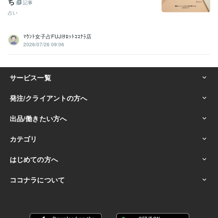
ち
記事
占い
ﾏｳﾝﾄ女子占FUJIﾀﾛｯﾄｺｺﾅﾗ店
2026/07/26 09:06