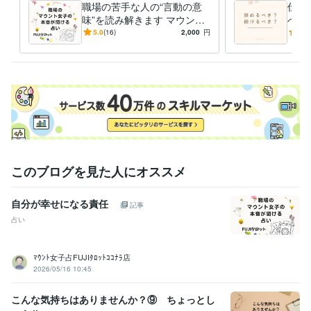
職場の苦手な人の“言動の意
仕事
資格・検定
味”を読み解きます マウント
べき
上級心理カウンセラー
取得年 : 2022年
傾向・具体的な対応/対策ま
間関
5.0
(16)
2,000
円
5.0
メンタル心理カウンセラー
取得年 : 2022年
で分かるタロット鑑定
ット
日商簿記検定2級
取得年 : 2008年
日商簿記検定3級
取得年 : 2006年
得意分野
占い
インスピレーションタロット
悩み相談・カウンセリング
心理カウンセラー
このブログを見た人にオススメ
自分が幸せになる責任
記事
占い
ﾏｳﾝﾄ女子占FUJIﾀﾛｯﾄｺｺﾅﾗ店
2026/05/16 10:45
こんな気持ちはありませんか？⑨ ちょっとし