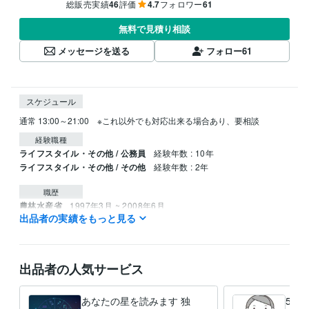
総販売実績
46
評価
4.7
フォロワー
61
無料で見積り相談
メッセージを送る
フォロー
61
スケジュール
通常 13:00～21:00　※これ以外でも対応出来る場合あり、要相談
経験職種
ライフスタイル・その他 / 公務員
経験年数 : 10年
ライフスタイル・その他 / その他
経験年数 : 2年
職歴
農林水産省
1997年3月 ~ 2008年6月
出品者の実績をもっと見る
株式会社ハルキ
2022年6月 ~ 2022年8月
美鈴コーヒー株式会社
2022年11月 ~ 2022年11月
株式会社ウェイブアイ
2023年5月 ~ 現在
北海道ビル綜合管理株式会社
2025年10月 ~ 現在
出品者の人気サービス
得意分野
悩み相談・カウンセリング
もう50年以上生きているけど特にないな
あなたの星を読みます 独
50