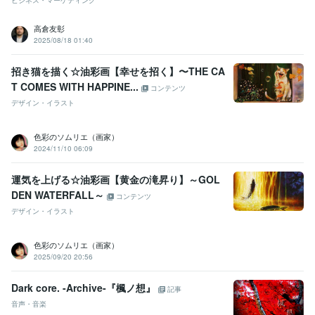
ビジネス・マーケティング
高倉友彰
2025/08/18 01:40
招き猫を描く☆油彩画【幸せを招く】〜THE CA
T COMES WITH HAPPINE...
コンテンツ
デザイン・イラスト
色彩のソムリエ（画家）
2024/11/10 06:09
運気を上げる☆油彩画【黄金の滝昇り】～GOL
DEN WATERFALL～
コンテンツ
デザイン・イラスト
色彩のソムリエ（画家）
2025/09/20 20:56
Dark core. -Archive-『楓ノ想』
記事
音声・音楽