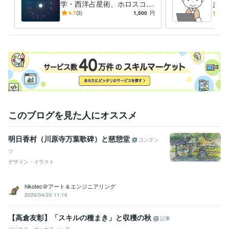
ー
学・西洋占星術、ホロスコー
ます
話し相手
雑談
プであなたを占います。
悩み相談
うつ病
しさ
4.7
(3)
1,500
円
5.0
ライティング・翻訳
ライティング相談
Twitter宣伝
タロット占い
が、
西洋占星術
公務員
ビジネス
ブログ
Twitter
悩み相談
うつ病
雑談
占い
学歴
弘前大学
1992年3月 ~ 1996年2月
このブログを見た人にオススメ
明日香村（川原寺万葉歌碑）と慈憩堂
コンテン
ツ
デザイン・イラスト
hikotec＠アート＆エンジニアリング
2026/04/20 11:16
【高倉友彰】「スキルの種まき」と収穫の秋
記事