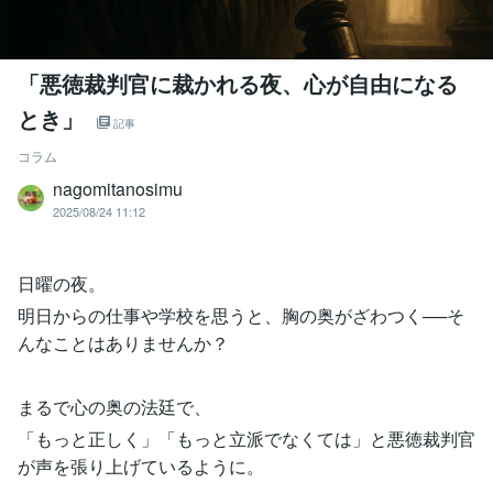
「悪徳裁判官に裁かれる夜、心が自由になる
とき」
記事
コラム
nagomitanosimu
2025/08/24 11:12
日曜の夜。
明日からの仕事や学校を思うと、胸の奥がざわつく──そ
んなことはありませんか？
まるで心の奥の法廷で、
「もっと正しく」「もっと立派でなくては」と悪徳裁判官
が声を張り上げているように。