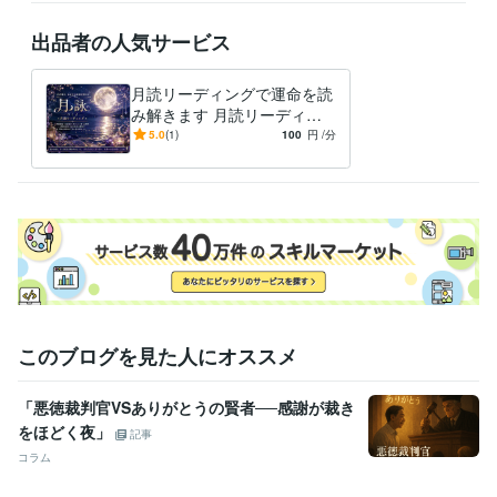
Google スプレッドシート:5年
Google スライド:5年
Google ドキュメント:5年
PowerPoint:10年
Word:20年
ChatGPT:0年
出品者の人気サービス
Canva:0年
得意分野
月読リーディングで運命を読
占い
タロットカード・四柱推命・ 九星気学
み解きます 月読リーディン
占い業界
グで運命を読み解きます
5.0
(1)
100
円
/分
学歴
中央大学
1987年3月 ~ 1991年2月
このブログを見た人にオススメ
「悪徳裁判官VSありがとうの賢者──感謝が裁き
をほどく夜」
記事
コラム