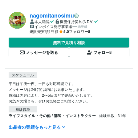
nagomitanosimu
本人確認
機密保持契約(NDA)
インボイス発行事業者
未登録
総販売実績
1
評価
5.0
フォロワー
8
無料で見積り相談
メッセージを送る
フォロー
8
スケジュール
平日は午後〜夜、土日も対応可能です。

メッセージは24時間以内にお返事いたします。

原稿は内容により、2〜5日ほどで納品いたします。

お急ぎの場合も、ぜひお気軽にご相談ください。
経験職種
ライフスタイル・その他 / 講師・インストラクター
経験年数 : 31年
出品者の実績をもっと見る
ビジネス・クリエイティブツール
WordPress:0年
Excel:20年
Google サイト:5年