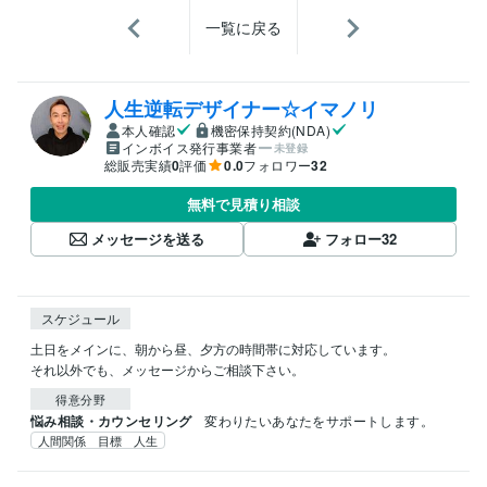
一覧に戻る
人生逆転デザイナー☆イマノリ
本人確認
機密保持契約(NDA)
インボイス発行事業者
未登録
総販売実績
0
評価
0.0
フォロワー
32
無料で見積り相談
メッセージを送る
フォロー
32
スケジュール
土日をメインに、朝から昼、夕方の時間帯に対応しています。

それ以外でも、メッセージからご相談下さい。
得意分野
悩み相談・カウンセリング
変わりたいあなたをサポートします。
人間関係 目標 人生