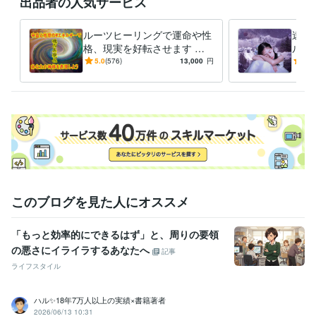
出品者の人気サービス
ライフスタイル・その他 / マッサージ師・セラピスト
経験年数 : 17
年
ルーツヒーリングで運命や性
遠隔
資格・検定
格、現実を好転させます 体
ルギ
認定レイキヒーラー
取得年 : 2008年
やメンタルを元気に！魂の具
この
5.0
(576)
13,000
円
5.0
現化であなたの使命を現実化
さを
その他ツール
ヒーリング:14年
波動整体:17年
得意分野
悩み相談・カウンセリング
ヒーリング、波動整体
ヒーリング
総合運
健康
波動整体
恋愛
子宝
ビジネス運
幸運
占い
チャネリング
スピリチュアル
このブログを見た人にオススメ
「もっと効率的にできるはず」と、周りの要領
の悪さにイライラするあなたへ
記事
ライフスタイル
ハル✨18年7万人以上の実績×書籍著者
2026/06/13 10:31