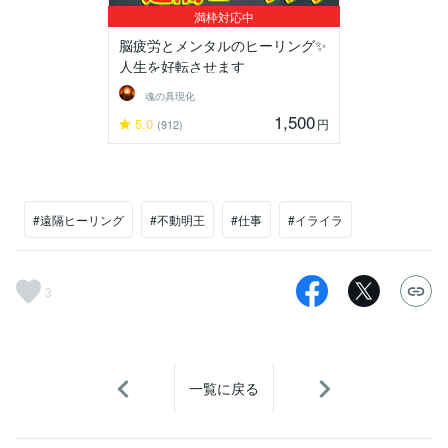
満枠対応中
脳疲労とメンタルのヒーリング✨
人生を好転させます
魂の具現化
1,500
5.0
円
(912)
#遠隔ヒーリング
#不動明王
#仕事
#イライラ
3
一覧に戻る