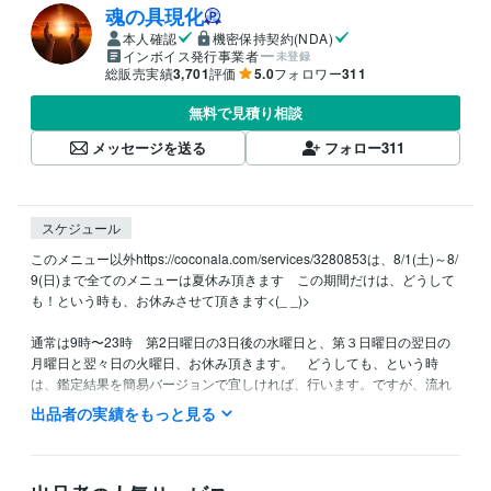
魂の具現化
本人確認
機密保持契約(NDA)
インボイス発行事業者
未登録
総販売実績
3,701
評価
5.0
フォロワー
311
無料で見積り相談
メッセージを送る
フォロー
311
スケジュール
このメニュー以外https://coconala.com/services/3280853は、8/1(土)～8/
9(日)まで全てのメニューは夏休み頂きます　この期間だけは、どうして
も！という時も、お休みさせて頂きます<(_ _)>

通常は9時〜23時　第2日曜日の3日後の水曜日と、第３日曜日の翌日の
月曜日と翌々日の火曜日、お休み頂きます。　どうしても、という時
は、鑑定結果を簡易バージョンで宜しければ、行います。ですが、流れ
るエネルギーはいつもと同じですので、効果は一緒だと思います。何卒
出品者の実績をもっと見る
宜しくお願い致します☆彡
経験職種
ライフスタイル・その他 / 占い師
経験年数 : 13年