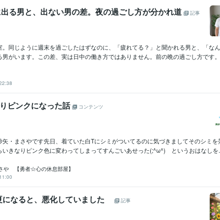
顔に出る男と、出ない男の差。夜の過ごし方が分かれ道
記事
室。同じように週末を過ごしたはずなのに、「疲れてる？」と聞かれる男と、「な
る男がいます。この差、実は日中の働き方ではありません。前の晩の過ごし方です。パ
22:38
なりピンクになった話
コンテンツ
紗矢・まさやです先日、着ていた白Tにシミがついてるのに気づきましてそのシミを
いきなりピンク色に変わってしまってすんごいあせった(;^ω^) というおはなしを..
さや 【勇者☆心の休息部屋】
11:00
ると、悪化していました
記事