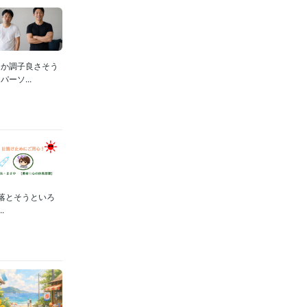
んか調子良さそう
ーソ...
落とそうといろ
.