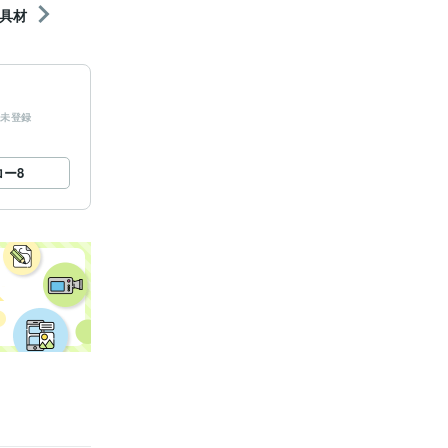
具材
未登録
ロー
8