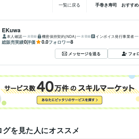
一覧に戻る
手巻き寿司 おすすめ
EKuwa
本人確認
機密保持契約(NDA)
インボイス発行事業者
未登録
未登録
0
0.0
8
総販売実績
評価
フォロワー
メッセージを送る
フォ
ログを見た人にオススメ