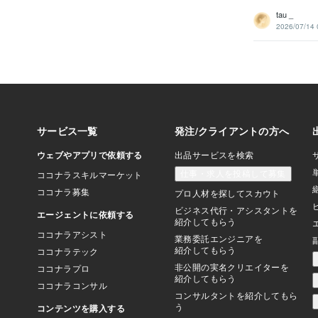
tau _
2026/07/14 