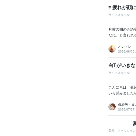
# 疲れが
ライフスタイル
月曜の朝の会議
だね」と言われ
オレトレ
2026/08/06 
白Tがいき
ライフスタイル
こんにちは 眞
いろ試みましたら
眞紗矢・ま
2026/07/27 
夏にな
美容・ファッション