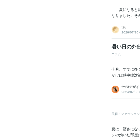
夏になると酒さ
なりました。そ
tau _
2026/07/20 
暑い日の外
コラム
今月、すでに多
かけは熱中症対
fm23デザ
2024/07/08 
夏の
美容・ファッション
夏は、酒さにな
ンの効いた部屋