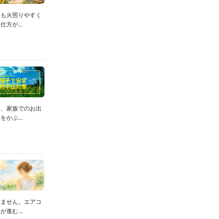
も火照りやすく
方が...
と、家族でのお出
かぶ...
きません。エアコ
進む...