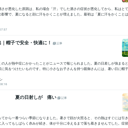
が悪化した原因は、私の場合「汗」でした酒さの症状が悪化してから、私はとて
の影響で、夏になると顔に汗をかくことが増えました。最初は「夏に汗をかくことは仕
07:57
出｜帽子で安全・快適に！
記事
くの人が熱中症にかかったことがニュースで報じられました。夏の日差しが強まる
策に気をつけたいものです。特に小さなお子さんを持つ親御さんには、暑い日に帽子を
イン
08:16
日射しが 痛い
記事
ってから一番つらい季節になりました。暑さで顔が火照ると、その熱はすぐには引
に入ってもしばらく赤みが続き、体が十分に冷えるまで落ち着きませんでした。症状が