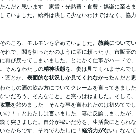
たんだと思います。家賃・光熱費・食費・娯楽に至る
していました。給料は決して少ないわけではなく、協
そのころ、モルモンを辞めていました。
教義について
それで、関を切ったかのように酒に頼ったり、市販薬の
に再び戻ってしまいました。とにかく仕事がハードで
。そんなわたしの
を、妻は見てくれませんで
精神状態
・薬とか、
んだと
表面的な状況しか見てくれなかった
わたしの酒の飲み方についてクレームを言ってきました
ないだろう、そんなこと」と突っぱねました。そして
を始めました。そんな事を言われたのは初めてで
攻撃
いけ！」とわたしは言いました。妻は反論しましたが
鋭く突きました。自分が稼いだ分を、生活費にとられ
いたからです。それでわたしに「
」なん
経済力がない