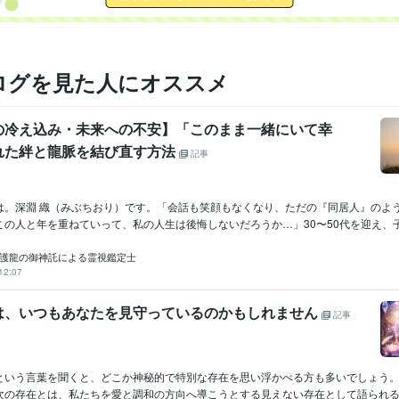
営業 / 個人営業
経験年数 : 10年
事務・ビジネスサポート / 事務（一般事務）
経験年数 : 30年
医療・介護 / 病院・介護施設経営
経験年数 : 30年
ログを見た人にオススメ
精神保健福祉士
取得年 : 2005年
検定
介護福祉士
取得年 : 1993年
社会福祉士
取得年 : 2012年
の冷え込み・未来への不安】「このまま一緒にいて幸
Excel:30年
Word:30年
弥生会計:2年
クリエイ
れた絆と龍脈を結び直す方法
記事
ツール
悩み相談・カウンセリング
精神保健福祉分野
分野
は。深淵 織（みぶちおり）です。「会話も笑顔もなくなり、ただの『同居人』のよ
英語
日常会話レベル
力
の人と年を重ねていって、私の人生は後悔しないだろうか…」30〜50代を迎え、子.
守護龍の御神託による霊視鑑定士
12:07
は、いつもあなたを見守っているのかもしれません
記事
という言葉を聞くと、どこか神秘的で特別な存在を思い浮かべる方も多いでしょう
次の存在とは、私たちを愛と調和の方向へ導こうとする見えない存在として語られるこ