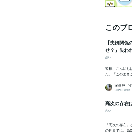
このブ
資格・
【夫婦関係
ビジネス・
せ？」失わ
ティブ
占い
得意
皆様、こんにち
語学
た」「このままこ
深淵 織｜
2026/08/04 
高次の存在
占い
「高次の存在」
の世界では、高