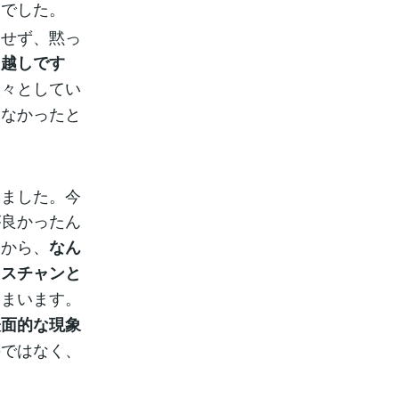
んでした。
せず、黙っ
っ越しです
淡々としてい
わなかったと
ました。今
が良かったん
たから、
なん
リスチャンと
しまいます。
表面的な現象
のではなく、