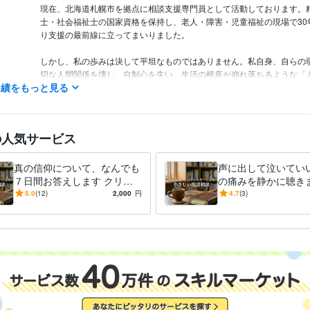
現在、北海道札幌市を拠点に相談支援専門員として活動しております。
士・社会福祉士の国家資格を保持し、老人・障害・児童福祉の現場で30
り支援の最前線に立ってまいりました。

しかし、私の歩みは決して平坦なものではありません。私自身、自らの
切な人間関係を壊し、自制心を失い、生活の根底が崩れ落ちるような「
実績をもっと見る
激しく経験しています。全てを失う絶望と、そこから這い上がるまでの
身をもって知っています。

その暗闇から私を救い出したのは、4000年の歴史を持つ「人間取扱説
の人気サービス
書の叡智と、客観的な福祉の専門知の統合でした。現在は生活を立て直
寂の中で研鑽を積みつつ、支援の死角をなくすため保育士試験への挑戦
す。

真の信仰について、なんでも
声に出して泣いてい
７日間お答えします クリス
の痛みを静かに聴きま
私には凄惨な経験があるからこそ、あなたを上から目線で裁くことは絶
チャン、無神論者、聖書に基
や沈黙もそのままに
5.0
(12)
2,000
円
4.7
(3)
ん。正論や教科書通りの助言では救われない極限状態があることを、誰
づきお答えいたします。
専門職が痛みを声で
いるからです。

ます
30年以上の専門職としての「客観性」と、同じ傷を持つ人間としての「
この二つの視点で、あなたの絡み合った人生を解きほぐします。どのよ
音も、そのままお聞かせください。必ず希望へ繋がる道筋を共に見つけ
クリエイター / ライター・編集
経験年数 : 3年
職種
クリエイター / 作家
経験年数 : 10年