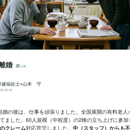
離婚
記事
健福祉士⭐︎山本 守
06 23:18
結婚の後は、仕事を頑張りました。全国展開の有料老人
てました。60人規模（中程度）の2棟の立ち上げに参加
対応苦労しました。
のクレーム
中（スタッフ）からも