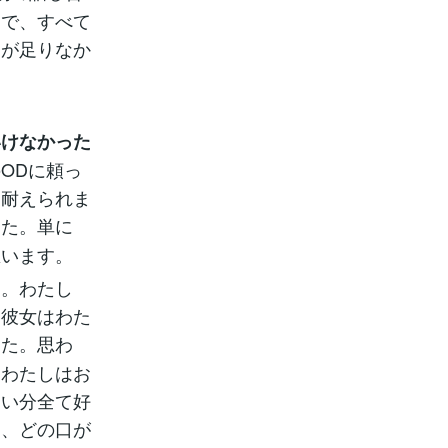
まで、すべて
力が足りなか
いけなかった
ODに頼っ
、耐えられま
した。単に
思います。
。わたし
、彼女はわた
した。思わ
、わたしはお
ない分全て好
て、どの口が