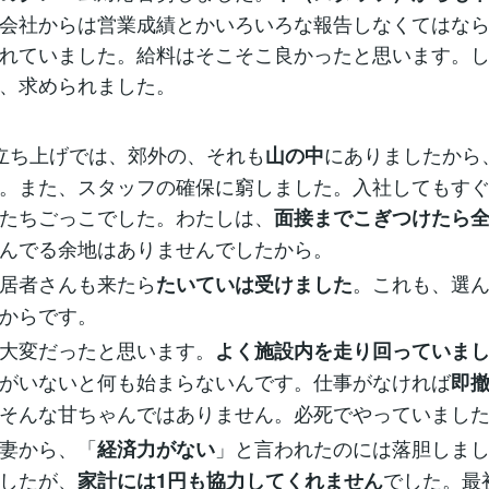
会社からは営業成績とかいろいろな報告しなくてはな
れていました。給料はそこそこ良かったと思います。
、求められました。
立ち上げでは、郊外の、それも
にありましたから
山の中
。また、スタッフの確保に窮しました。入社してもす
たちごっこでした。わたしは、
面接までこぎつけたら
んでる余地はありませんでしたから。
居者さんも来たら
。これも、選
たいていは受けました
からです。
大変だったと思います。
よく施設内を走り回っていま
がいないと何も始まらないんです。仕事がなければ
即
そんな甘ちゃんではありません。必死でやっていまし
妻から、「
」と言われたのには落胆しま
経済力がない
したが、
でした。最
家計には1円も協力してくれません