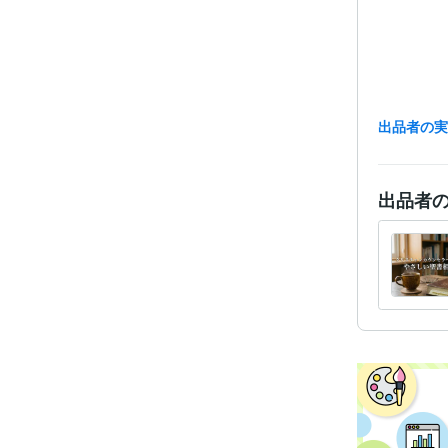
出品者の
出品者
経験