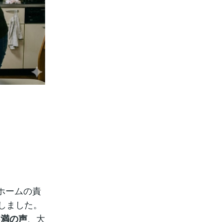
ホームの責
しました。
、大
不満の声