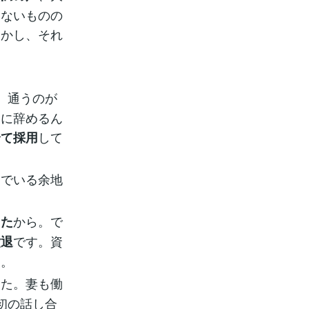
らないものの
しかし、それ
、通うのが
ぐに辞めるん
して
全て採用
んでいる余地
から。で
した
です。資
撤退
た。
した。妻も働
初の話し合