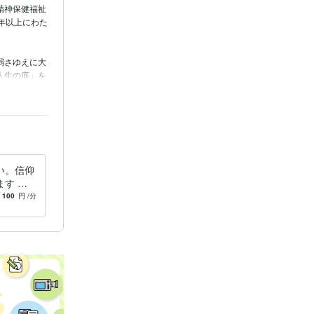
精神保健福祉
年以上にわた
弱さゆえに大
人生の底」を
孤独な苦闘を
明書」である聖
し、早朝の静
も続けていま
い。信仰
す 涙
対にありませ
。福祉の
100
円
/分
よりも知って
受け止め
深い共感」。
うな泥臭い本
出します。