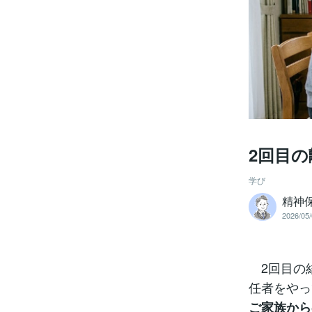
2回目の
学び
精神保
2026/05/
2回目の
任者をやっ
ご家族から