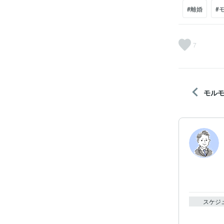
#離婚
#
7
モル
スケジ