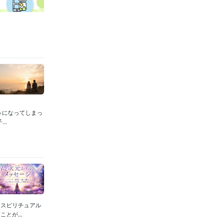
うになってしまっ
..
。スピリチュアル
とが...