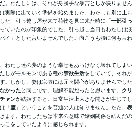
だ。わたしには、それが身勝手な暴言としか映りませ
は実際に出ていく準備を始めました。わたしも別に止も
した。引っ越し屋が来て荷物を見に来た時に「
一部引
っていたのが印象的でした。引っ越し当日もわたしは
バイ」とした言いませんでした。向こうも特に何も言
、わたし達の夢のような幸せもあっけなく壊れてしまい
たしがモルモンである種の
をしていて、それ
禁欲生活
す。しかし、妻は宗教には元々関心がありませんでし
と同じです。理解不能だったと思います。
なかった
ク
が結婚すると、日常生活上大きな開きが生じて
チャン
は「
」ということを普通の人は知りません。ただ、
霊
きます。わたしたちは本来の意味で婚姻関係を結んだ
をしていたように感じられます。
っこ