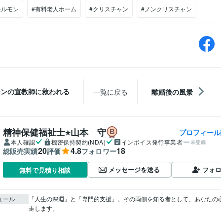
モルモン
#有料老人ホーム
#クリスチャン
#ノンクリスチャン
モンの宣教師に救われる
一覧に戻る
離婚後の風景
精神保健福祉士⭐︎山本 守
プロフィール
本人確認
機密保持契約(NDA)
インボイス発行事業者
未登録
20
4.8
18
総販売実績
評価
フォロワー
メッセージを送る
フォ
無料で見積り相談
ュール
「人生の深淵」と「専門的支援」。その両側を知る者として、あなたの
走します。
